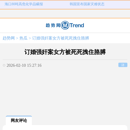
河南三支一扶考试存在规模性组织作
1岁宝宝碰坏纸巾盒三亚酒店索赔924
女子开一天一夜空调后二氧化碳中毒
国企拖欠3700万致市政工程停工
弊犯罪
元
26岁女儿谈47岁妈妈突然产女
儿子举报身价上亿父亲说家已破碎
女子用漏洞0元买了3千台电器
直播自杀日本女网红已身亡
趋势网
>
热瓜
> 订婚强奸案女方被死死拽住胳膊
海口80吨高危化学品瞒报
韩国宣布国家灾难状态
订婚强奸案女方被死死拽住胳膊
2026-02-10 15:27:16
详
网友评论