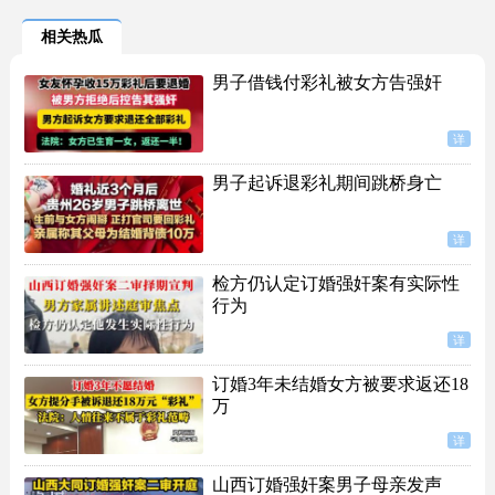
相关热瓜
男子借钱付彩礼被女方告强奸
详
男子起诉退彩礼期间跳桥身亡
详
检方仍认定订婚强奸案有实际性
行为
详
订婚3年未结婚女方被要求返还18
万
详
山西订婚强奸案男子母亲发声