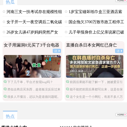
热瓜
河南三支一扶考试存在规模性组
1岁宝宝碰坏纸巾盒三亚酒店索
织作弊犯罪
赔924元
女子开一天一夜空调后二氧化碳
国企拖欠3700万致市政工程停工
中毒
26岁女儿谈47岁妈妈突然产女
儿子举报身价上亿父亲说家已破
碎
女子用漏洞0元买了3千台电器
直播自杀日本女网红已身亡
详
详
下了几千单，平台才发现bug吗？
前因后果能不能了解一下，她被爱豆引
导网暴攻击
类似去商店买东西，趁老板没反应过来
能不能把前因后果都写出来，这是在保
拿了就跑。
护施害人吗。
很多人不懂法，还以为是道德问题呢。
这个女生是一个小网红，有差不多八万
粉丝，但是这不是关注点啊。
热点