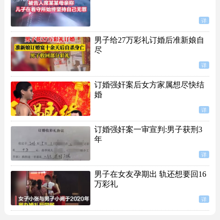
详
男子给27万彩礼订婚后准新娘自
尽
详
订婚强奸案后女方家属想尽快结
婚
详
订婚强奸案一审宣判:男子获刑3
年
详
男子在女友孕期出 轨还想要回16
万彩礼
详