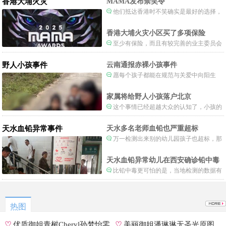
香港大埔火灾
MAMA发布禁笑令
他们抵达香港时不笑确实是最好的选择，
当时楼还烧着呢谁笑不被骂才怪了，也算是
一种保护吧。
香港大埔火灾小区买了多项保险
至少有保险，而且有较完善的业主委员会
制度。
野人小孩事件
云南通报赤裸小孩事件
愿每个孩子都能在规范与关爱中向阳生
长。
家属将给野人小孩落户北京
这个事情已经超越大众的认知了，小孩的
形体和状态已经畸形了，得尽快送医。
天水血铅异常事件
天水多名老师血铅也严重超标
万一检测出来别的幼儿园孩子也超标，那
事情就不是一般大了。
天水血铅异常幼儿在西安确诊铅中毒
比铅中毒更可怕的是，当地检测的数据有
可能被造假。
热图
♡
优质御姐青树Cheryl孙梦怡零
♡
美丽御姐潘琳琳无圣光原图