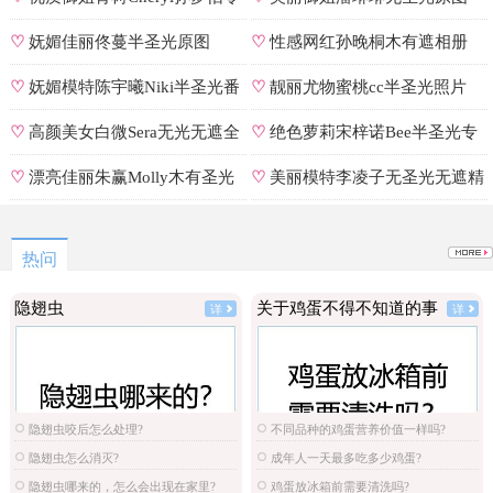
遮罩私拍
♡
妩媚佳丽佟蔓半圣光原图
♡
性感网红孙晚桐木有遮相册
♡
妩媚模特陈宇曦Niki半圣光番
♡
靓丽尤物蜜桃cc半圣光照片
号
♡
高颜美女白微Sera无光无遮全
♡
绝色萝莉宋梓诺Bee半圣光专
集
辑
♡
漂亮佳丽朱赢Molly木有圣光
♡
美丽模特李凌子无圣光无遮精
原图
选
热问
隐翅虫
关于鸡蛋不得不知道的事
详
详
隐翅虫咬后怎么处理?
不同品种的鸡蛋营养价值一样吗?
隐翅虫怎么消灭?
成年人一天最多吃多少鸡蛋?
隐翅虫哪来的，怎么会出现在家里?
鸡蛋放冰箱前需要清洗吗?