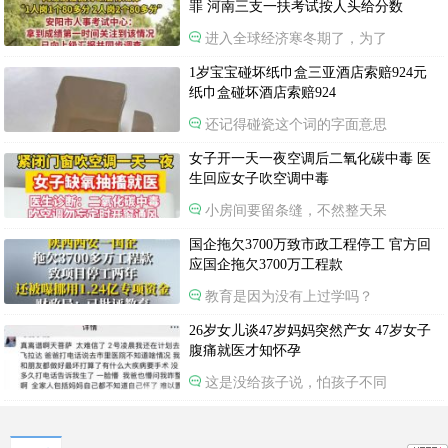
罪 河南三支一扶考试按人头给分数
进入全球经济寒冬期了，为了
1岁宝宝碰坏纸巾盒三亚酒店索赔924元
纸巾盒碰坏酒店索赔924
还记得碰瓷这个词的字面意思
女子开一天一夜空调后二氧化碳中毒 医
生回应女子吹空调中毒
小房间要留条缝，不然整天呆
国企拖欠3700万致市政工程停工 官方回
应国企拖欠3700万工程款
教育是因为没有上过学吗？
26岁女儿谈47岁妈妈突然产女 47岁女子
腹痛就医才知怀孕
这是没给孩子说，怕孩子不同