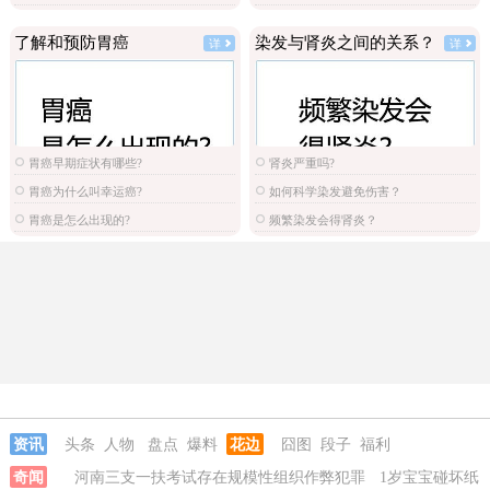
了解和预防胃癌
染发与肾炎之间的关系？
详
详
胃癌早期症状有哪些?
肾炎严重吗?
胃癌为什么叫幸运癌?
如何科学染发避免伤害？
胃癌是怎么出现的?
频繁染发会得肾炎？
资讯
头条
人物
盘点
爆料
花边
囧图
段子
福利
奇闻
河南三支一扶考试存在规模性组织作弊犯罪
1岁宝宝碰坏纸