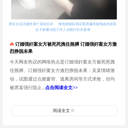
两名女店员被炸身亡震动日本
维也纳国际酒店客房遍布吸饱血的床虱
女子称遭法院工作人员殴打扒衣羞辱
订婚强奸案女方被死死拽住胳膊 订婚强奸案女方激
烈挣脱未果
今天网友热议的网络热点是订婚强奸案女方被死死拽
住胳膊、订婚强奸案女方激烈挣脱未果：吴某情绪激
动，试图通过点燃窗帘、逃离房间等方式求救，但均
被席某强行阻止...
点击阅读全文>>
阅读全文 ▷