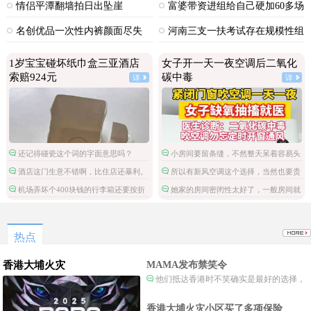
多人
情侣平潭翻墙拍日出坠崖
富婆带资进组给自己硬加60多场
吻戏
名创优品一次性内裤颜面尽失
河南三支一扶考试存在规模性组
织作弊犯罪
1岁宝宝碰坏纸巾盒三亚酒店
女子开一天一夜空调后二氧化
索赔924元
碳中毒
详
详
还记得碰瓷这个词的字面意思吗？
小房间要留条缝，不然整天呆着容易头
昏脑胀，精神不振，缺氧。
酒店这门生意不错啊，比住店还暴利。
所以有新风空调这个选择，当然也要贵
以后酒店尽可以摆一些很容易损坏的高价
一些。
机场弄坏个400块钱的行李箱还要按折
她家的房间密闭性太好了，一般房间就
物件，然后高价索赔，不就可以赚大发
旧只赔偿100呢，这酒店旧物品还能2倍价
算不刻意通风，还有门缝，出出入入的都
了？
赔偿，真是一本万利。
会流通空气的。
热点
香港大埔火灾
MAMA发布禁笑令
他们抵达香港时不笑确实是最好的选择，
当时楼还烧着呢谁笑不被骂才怪了，也算是
一种保护吧。
香港大埔火灾小区买了多项保险