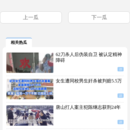
上一瓜
下一瓜
相关热瓜
62刀杀人后伪装自卫 被认定精神
障碍
详
女生遭同校男生奸杀被判赔5.5万
详
唐山打人案主犯陈继志获刑24年
详