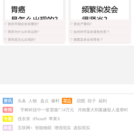
胃癌早期症状有哪些?
肾炎严重吗?
胃癌为什么叫幸运癌?
如何科学染发避免伤害？
胃癌是怎么出现的?
频繁染发会得肾炎？
资讯
头条
人物
盘点
爆料
花边
囧图
段子
福利
奇闻
宇树科技中一签需缴7.54万元
河南重大刑案嫌疑人逃窜时
伤害多人
专题
优衣库
iPhone8
苹果X
标签
互联网+
智能物联
增强现实
虚拟现实