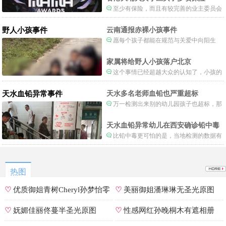
至少有保险，而且有较完善的业主委员会
制度。
野人小孩事件
云南通报赤裸小孩事件
愿每个孩子都能在规范与关爱中向阳生
长。
家属将给野人小孩落户北京
这个事情已经超越大众的认知了，小孩的
形体和状态已经畸形了，得尽快送医。
天水血铅异常事件
天水多名老师血铅也严重超标
万一检测出来别的幼儿园孩子也超标，那
事情就不是一般大了。
天水血铅异常幼儿在西安确诊铅中毒
比铅中毒更可怕的是，当地检测的数据有
可能被造假。
热图
♡
优质御姐青树Cheryl孙梦怡零
♡
美丽御姐潘琳琳无圣光原图
遮罩私拍
♡
妩媚佳丽佟蔓半圣光原图
♡
性感网红孙晚桐木有遮相册