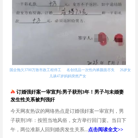
国企拖欠3700万致市政工程停工
名创优品一次性内裤颜面尽失
26岁女
儿谈47岁妈妈突然产女
订婚强奸案一审宣判:男子获刑3年！男子与未婚妻
发生性关系被判强奸
今天网友热议的网络热点是订婚强奸案一审宣判，男
子获刑3年：按照当地风俗，女方举行回门宴。当日下
午，两位准新人回到婚房发生关系...
点击阅读全文>>