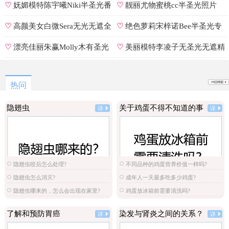
♡
妩媚模特陈宇曦Niki半圣光番
♡
靓丽尤物蜜桃cc半圣光照片
号
♡
高颜美女白微Sera无光无遮全
♡
绝色萝莉宋梓诺Bee半圣光专
集
辑
♡
漂亮佳丽朱赢Molly木有圣光
♡
美丽模特李凌子无圣光无遮精
原图
选
热问
隐翅虫
关于鸡蛋不得不知道的事
详
详
隐翅虫咬后怎么处理?
不同品种的鸡蛋营养价值一样吗?
隐翅虫怎么消灭?
成年人一天最多吃多少鸡蛋?
隐翅虫哪来的，怎么会出现在家里?
鸡蛋放冰箱前需要清洗吗?
了解和预防胃癌
染发与肾炎之间的关系？
详
详