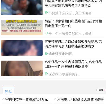
河南重大刑案嫌疑人逃窜时伤害多人 西
平县刑案嫌犯伤害多名无辜群众
不要扯什么压迫，真正压迫会
情侣平潭翻墙拍日出坠崖 情侣在平潭拍
日出坠崖一死一伤
每一个不敬畏自然的人，都受
富婆带资进组给自己硬加60多场吻戏 男
演员钟宇飞崩溃自曝遇富婆加吻戏
钱难赚屎难吃啊。
名创优品一次性内裤颜面尽失 名创优品
回应一次性内裤被吐槽质量差
原谅我不厚道的笑了。
热瓜
宇树科技中一签需缴7.54万元
河南重大刑案嫌疑人逃窜时伤害