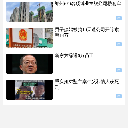
郑州670名硕博业主被烂尾楼套牢
详
男子嫖娼被拘10天遭公司开除索
赔14万
详
新东方辞退6万员工
详
重庆姐弟坠亡案生父和情人获死
刑
详