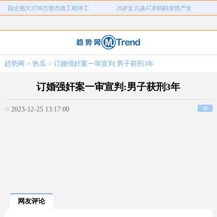
国企拖欠3700万致市政工程停工
26岁女儿谈47岁妈妈突然产女
元
宇树科技中一签需缴7.54万元
河南重大刑案嫌疑人逃窜时伤害多人
情侣平潭翻墙拍日出坠崖
富婆带资进组给自己硬加60多场吻戏
名创优品一次性内裤颜面尽失
河南三支一扶考试存在规模性组织作
1岁宝宝碰坏纸巾盒三亚酒店索赔924
女子开一天一夜空调后二氧化碳中毒
弊犯罪
趋势网
>
热瓜
> 订婚强奸案一审宣判:男子获刑3年
国企拖欠3700万致市政工程停工
26岁女儿谈47岁妈妈突然产女
元
订婚强奸案一审宣判:男子获刑3年
2023-12-25 13:17:00
详
网友评论