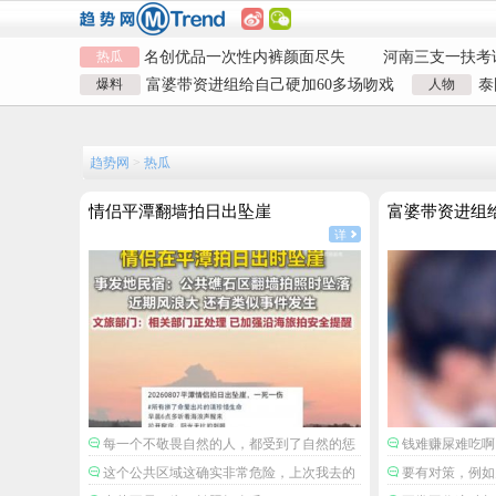
情侣平潭翻墙拍日出坠崖
富婆带资进组给
热瓜
名创优品一次性内裤颜面尽失
戏
河南三支一扶考
1岁宝宝碰坏纸巾盒三亚酒店索赔
作弊犯罪
女子开一天一夜
爆料
富婆带资进组给自己硬加60多场吻戏
人物
泰
924元
情侣平潭翻墙拍日出坠崖
毒
富婆带资进组给
男演员钟宇飞崩溃自曝遇富婆加吻戏
泰
名创优品一次性内裤颜面尽失
戏
河南三支一扶考
1岁宝宝碰坏纸巾盒三亚酒店索赔
作弊犯罪
女子开一天一夜
趋势网
>
热瓜
924元
毒
情侣平潭翻墙拍日出坠崖
富婆带资进组
详
每一个不敬畏自然的人，都受到了自然的惩
钱难赚屎难吃啊
罚。
这个公共区域这确实非常危险，上次我去的
要有对策，例如
时候天有点黑，我想着坡不陡，走着就滑了一
看她还要不要加吻