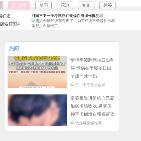
名创优品一次性内裤颜面尽失：
热图
奇闻
花边
专题
标签
原谅我不厚道的笑了。
河南三支一扶考试存在规模性组织作弊犯罪：
强奸案
进入全球经济寒冬期了，为了经济不管是什么群
重庆游客
店索赔924
体都拼命搞钱了。
4
1岁宝宝碰坏纸巾盒三亚酒店索赔924元：
强奸案
还记得碰瓷这个词的字面意思吗？
重庆游客
女子开一天一夜空调后二氧化碳中毒：
热闻
小房间要留条缝，不然整天呆着容易头昏脑胀，
精神不振，缺氧。
情侣平潭翻墙拍日出坠
情侣平潭翻墙拍日出坠崖：
每一个不敬畏自然的人，都受到了自然的惩罚。
崖 情侣在平潭拍日出
坠崖一死一伤
富婆带资进组给自己硬加60多场吻戏：
钱难赚屎难吃啊。
每一个不敬畏自然...
名创优品一次性内裤颜面尽失：
原谅我不厚道的笑了。
富婆带资进组给自己硬
加60多场吻戏 男演员
河南三支一扶考试存在规模性组织作弊犯罪：
进入全球经济寒冬期了，为了经济不管是什么群
钟宇飞崩溃自曝遇富婆
体都拼命搞钱了。
1岁宝宝碰坏纸巾盒三亚酒店索赔924元：
加吻戏
钱难赚屎难吃啊。...
还记得碰瓷这个词的字面意思吗？
女子开一天一夜空调后二氧化碳中毒：