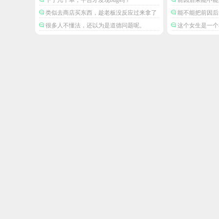
暴攻击
类似去商店买东西，趁老板没反应过来拿了
能不能把前因后
就跑。
害人吗。
很多人不懂法，还以为是道德问题呢。
这个女生是一个
丝，但是这不是关