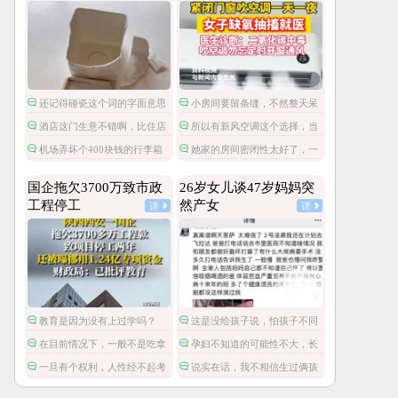
还记得碰瓷这个词的字面意思
小房间要留条缝，不然整天呆
吗？
着容易头昏脑胀，精神不振，缺
酒店这门生意不错啊，比住店
所以有新风空调这个选择，当
氧。
还暴利。以后酒店尽可以摆一些
然也要贵一些。
机场弄坏个400块钱的行李箱
她家的房间密闭性太好了，一
很容易损坏的高价物件，然后高
还要按折旧只赔偿100呢，这酒
般房间就算不刻意通风，还有门
价索赔，不就可以赚大发了？
店旧物品还能2倍价赔偿，真是一
缝，出出入入的都会流通空气
国企拖欠3700万致市政
26岁女儿谈47岁妈妈突
本万利。
的。
工程停工
然产女
详
详
教育是因为没有上过学吗？
这是没给孩子说，怕孩子不同
意吧…
在目前情况下，一般不是吃拿
孕妇不知道的可能性不大，长
卡要，而是这笔钱被财政挪用
时间不来月经不检查吗？
一旦有个权利，人性经不起考
说实在话，我不相信生过俩孩
了。
验了。
子的人不会感受胎动。