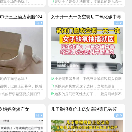
得算职场性骚扰了。
穿裙子了是会无法挽救，质量真的是无语一
天都坚持不了么。
巾盒三亚酒店索赔924
女子开一天一夜空调后二氧化碳中毒
详
详
词的字面意思吗？
小房间要留条缝，不然整天呆着容易头昏脑
胀，精神不振，缺氧。
错啊，比住店还暴利。以后
所以有新风空调这个选择，当然也要贵一
很容易损坏的高价物件，然
些。
0块钱的行李箱还要按折旧只
她家的房间密闭性太好了，一般房间就算不
可以赚大发了？
店旧物品还能2倍价赔偿，真
刻意通风，还有门缝，出出入入的都会流通空
气的。
7岁妈妈突然产女
儿子举报身价上亿父亲说家已破碎
详
详