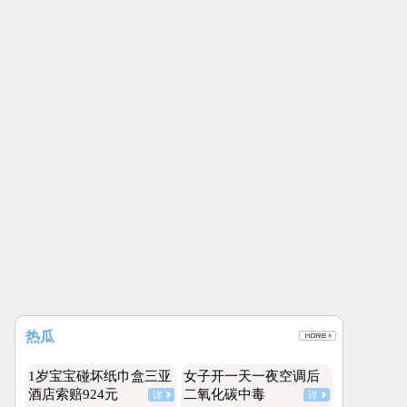
小房间要留条缝，不然整天呆着容易头昏脑胀，
精神不振，缺氧。
热瓜
1岁宝宝碰坏纸巾盒三亚
女子开一天一夜空调后
酒店索赔924元
二氧化碳中毒
详
详