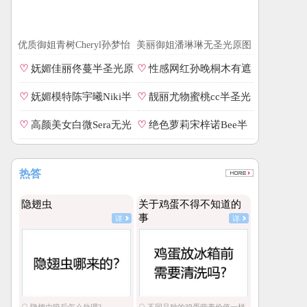
优质御姐青树Cheryl孙梦怡
美丽御姐潘琳琳无圣光原图
零遮罩私拍
♡
妩媚佳丽佟蔓半圣光原
♡
性感网红孙晚桐木有遮
图
相册
♡
妩媚模特陈宇曦Niki半
♡
靓丽尤物蜜桃cc半圣光
圣光番号
照片
♡
高颜美女白微Sera无光
♡
绝色萝莉宋梓诺Bee半
无遮全集
圣光专辑
热答
隐翅虫
关于鸡蛋不得不知道的
事
详
详
隐翅虫咬后怎么处理?
不同品种的鸡蛋营养价值一样