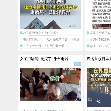
教育是因为没有上过学吗？
这是没给孩子说
在目前情况下，一般不是吃拿卡要，而是这
孕妇不知道的可
笔钱被财政挪用了。
不检查吗？
一旦有个权利，人性经不起考验了。
说实在话，我不
受胎动。
女子用漏洞0元买了3千台电器
直播自杀日本
详
下了几千单，平台才发现bug吗？
前因后果能不能