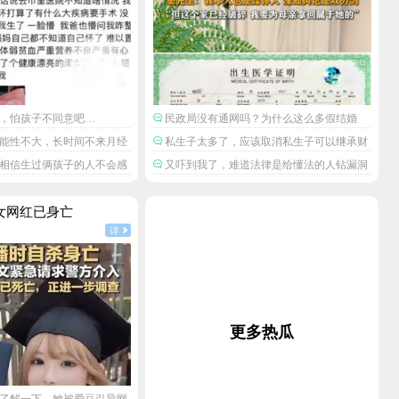
，怕孩子不同意吧…
民政局没有通网吗？为什么这么多假结婚
证？
能性不大，长时间不来月经
私生子太多了，应该取消私生子可以继承财
产的政策。
相信生过俩孩子的人不会感
又吓到我了，难道法律是给懂法的人钻漏洞
用的？
女网红已身亡
详
更多热瓜
了解一下，她被爱豆引导网