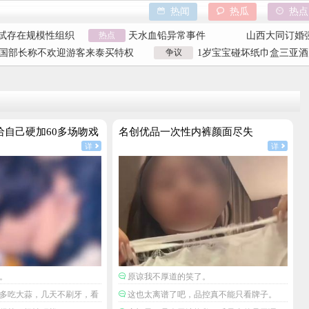
热闻
热瓜
热点
自己硬加60多场吻
香港大埔火灾
野人小孩事件
试存在规模性组织
热点
天水血铅异常事件
山西大同订婚
空调后二氧化碳中
特朗普泽连斯基吵架
吉林大爷救助
国部长称不欢迎游客来泰买特权
争议
1岁宝宝碰坏纸巾盒三亚酒
自己硬加60多场吻
香港大埔火灾
野人小孩事件
国部长争议发言
元 纸巾盒碰坏酒店索赔92
试存在规模性组织
天水血铅异常事件
山西大同订婚
空调后二氧化碳中
特朗普泽连斯基吵架
吉林大爷救助
给自己硬加60多场吻戏
名创优品一次性内裤颜面尽失
详
详
。
原谅我不厚道的笑了。
多吃大蒜，几天不刷牙，看
这也太离谱了吧，品控真不能只看牌子。
戏。