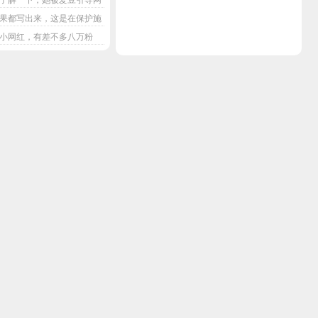
果都写出来，这是在保护施
小网红，有差不多八万粉
注点啊。