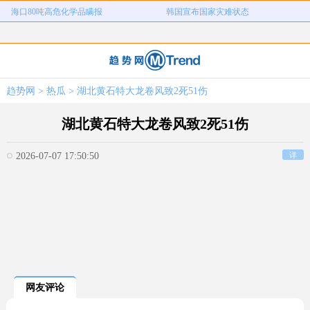
海口80吨高危化学品瞒报
韩国宣布国家灾难状态
河南三支一扶考试存在规模性组织作
1岁宝宝碰坏纸巾盒三亚酒店索赔924
女子开一天一夜空调后二氧化碳中毒
国企拖欠3700万致市政工程停工
弊犯罪
元
26岁女儿谈47岁妈妈突然产女
儿子举报身价上亿父亲说家已破碎
趋势网
>
热瓜
> 湖北黄石特大龙卷风致2死51伤
女子用漏洞0元买了3千台电器
直播自杀日本女网红已身亡
海口80吨高危化学品瞒报
韩国宣布国家灾难状态
湖北黄石特大龙卷风致2死51伤
2026-07-07 17:50:50
详
网友评论