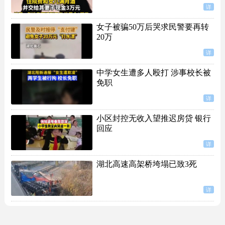
详
女子被骗50万后哭求民警要再转
20万
详
中学女生遭多人殴打 涉事校长被
免职
详
小区封控无收入望推迟房贷 银行
回应
详
湖北高速高架桥垮塌已致3死
详