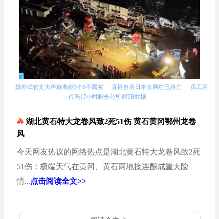
婚外试管丈夫声称离婚5个0不属实
直播自杀日本女网红已身亡
员工用
代码17小时删光公司89TB数据
湖北黄石特大龙卷风致2死51伤 黄石黄冈鄂州龙卷
风
今天网友热议的网络热点是湖北黄石特大龙卷风致2死
51伤：极端天气在黄冈、黄石两地接连酿成重大险
情...
点击阅读全文>>