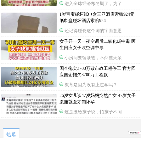
进入全球经济寒冬期了，为了
1岁宝宝碰坏纸巾盒三亚酒店索赔924元
纸巾盒碰坏酒店索赔924
还记得碰瓷这个词的字面意思
女子开一天一夜空调后二氧化碳中毒 医
生回应女子吹空调中毒
小房间要留条缝，不然整天呆
国企拖欠3700万致市政工程停工 官方回
应国企拖欠3700万工程款
教育是因为没有上过学吗？
26岁女儿谈47岁妈妈突然产女 47岁女子
腹痛就医才知怀孕
这是没给孩子说，怕孩子不同
热瓜