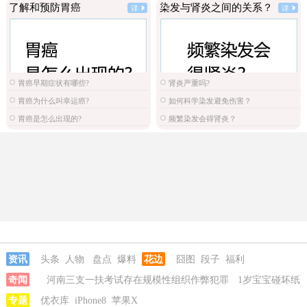
了解和预防胃癌
染发与肾炎之间的关系？
详
详
胃癌早期症状有哪些?
肾炎严重吗?
胃癌为什么叫幸运癌?
如何科学染发避免伤害？
胃癌是怎么出现的?
频繁染发会得肾炎？
资讯
头条
人物
盘点
爆料
花边
囧图
段子
福利
奇闻
河南三支一扶考试存在规模性组织作弊犯罪
1岁宝宝碰坏纸
巾盒三亚酒店索赔924元
专题
优衣库
iPhone8
苹果X