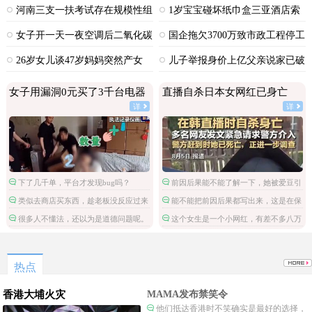
河南三支一扶考试存在规模性组
1岁宝宝碰坏纸巾盒三亚酒店索
织作弊犯罪
赔924元
女子开一天一夜空调后二氧化碳
国企拖欠3700万致市政工程停工
中毒
26岁女儿谈47岁妈妈突然产女
儿子举报身价上亿父亲说家已破
碎
女子用漏洞0元买了3千台电器
直播自杀日本女网红已身亡
详
详
下了几千单，平台才发现bug吗？
前因后果能不能了解一下，她被爱豆引
导网暴攻击
类似去商店买东西，趁老板没反应过来
能不能把前因后果都写出来，这是在保
拿了就跑。
护施害人吗。
很多人不懂法，还以为是道德问题呢。
这个女生是一个小网红，有差不多八万
粉丝，但是这不是关注点啊。
热点
香港大埔火灾
MAMA发布禁笑令
他们抵达香港时不笑确实是最好的选择，