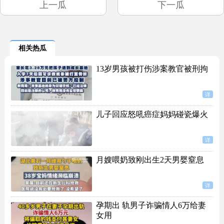
上一瓜
下一瓜
相关热瓜
13岁男孩被打伤涉案教官被刑拘
详
儿子回应怒吼癌症妈妈碰瓷爆火
详
月嫂喂奶致刚出生2天男婴窒息
详
孕期出 轨男子诈骗情人6万给妻
女用