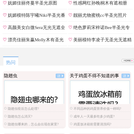
遮罩私拍
♡
妩媚佳丽佟蔓半圣光原图
♡
性感网红孙晚桐木有遮相册
♡
妩媚模特陈宇曦Niki半圣光番
♡
靓丽尤物蜜桃cc半圣光照片
号
♡
高颜美女白微Sera无光无遮全
♡
绝色萝莉宋梓诺Bee半圣光专
集
辑
♡
漂亮佳丽朱赢Molly木有圣光
♡
美丽模特李凌子无圣光无遮精
原图
选
热问
隐翅虫
关于鸡蛋不得不知道的事
详
详
隐翅虫咬后怎么处理?
不同品种的鸡蛋营养价值一样吗?
隐翅虫怎么消灭?
成年人一天最多吃多少鸡蛋?
隐翅虫哪来的，怎么会出现在家里?
鸡蛋放冰箱前需要清洗吗?