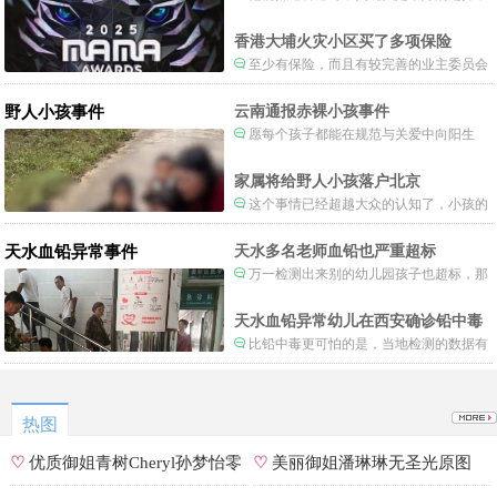
当时楼还烧着呢谁笑不被骂才怪了，也算是
一种保护吧。
香港大埔火灾小区买了多项保险
至少有保险，而且有较完善的业主委员会
制度。
野人小孩事件
云南通报赤裸小孩事件
愿每个孩子都能在规范与关爱中向阳生
长。
家属将给野人小孩落户北京
这个事情已经超越大众的认知了，小孩的
形体和状态已经畸形了，得尽快送医。
天水血铅异常事件
天水多名老师血铅也严重超标
万一检测出来别的幼儿园孩子也超标，那
事情就不是一般大了。
天水血铅异常幼儿在西安确诊铅中毒
比铅中毒更可怕的是，当地检测的数据有
可能被造假。
热图
♡
优质御姐青树Cheryl孙梦怡零
♡
美丽御姐潘琳琳无圣光原图