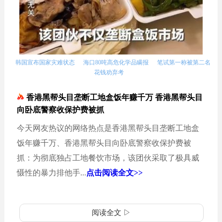
韩国宣布国家灾难状态
海口80吨高危化学品瞒报
笔试第一称被第二名
花钱劝弃考
香港黑帮头目垄断工地盒饭年赚千万 香港黑帮头目
向卧底警察收保护费被抓
今天网友热议的网络热点是香港黑帮头目垄断工地盒
饭年赚千万、香港黑帮头目向卧底警察收保护费被
抓：为彻底独占工地餐饮市场，该团伙采取了极具威
慑性的暴力排他手...
点击阅读全文>>
阅读全文 ▷