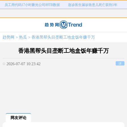
女子开一天一夜空调后二氧化碳中毒
国企拖欠3700万致市政工程停工
26岁女儿谈47岁妈妈突然产女
儿子举报身价上亿父亲说家已破碎
女子用漏洞0元买了3千台电器
直播自杀日本女网红已身亡
海口80吨高危化学品瞒报
韩国宣布国家灾难状态
趋势网
>
热瓜
> 香港黑帮头目垄断工地盒饭年赚千万
员工用代码17小时删光公司89TB数据
急诊医生漏诊致患儿死亡获刑1年
香港黑帮头目垄断工地盒饭年赚千万
2026-07-07 10:23:42
详
网友评论