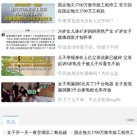
国企拖欠3700万致市政工程停工 官方回
应国企拖欠3700万工程款
教育是因为没有上过学吗？
26岁女儿谈47岁妈妈突然产女 47岁女子
腹痛就医才知怀孕
这是没给孩子说，怕孩子不同
儿子举报身价上亿父亲说家已破碎 父亲
起诉9岁私生子被儿子斥畜生不如
民政局没有通网吗？为什么这
女子用漏洞0元买了3千台电器 女子发现
漏洞薅3千台家电租仓库存放
下了几千单，平台才发现bug吗
热瓜
女子开一天一夜空调后二氧化碳
国企拖欠3700万致市政工程停工