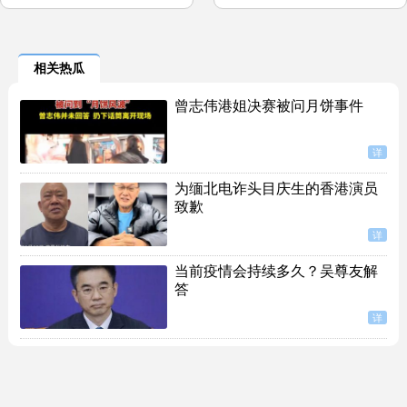
相关热瓜
曾志伟港姐决赛被问月饼事件
详
为缅北电诈头目庆生的香港演员
致歉
详
当前疫情会持续多久？吴尊友解
答
详