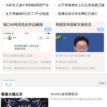
中毒
26岁女儿谈47岁妈妈突然产女
儿子举报身价上亿父亲说家已破
碎
女子用漏洞0元买了3千台电器
直播自杀日本女网红已身亡
海口80吨高危化学品瞒报
韩国宣布国家灾难状态
详
详
社会需要较真的人监督。
地方太小动不动就国家灾难。
不敢想要是出问题了怎么办，还是瞒报
我还以为股灾呢…
进来的。
天呐，我还纳闷为什么货代大半夜的发
能说实话，还算把百姓当人看的。
不许瞒报的通知。
热点
香港大埔火灾
MAMA发布禁笑令
他们抵达香港时不笑确实是最好的选择，
当时楼还烧着呢谁笑不被骂才怪了，也算是