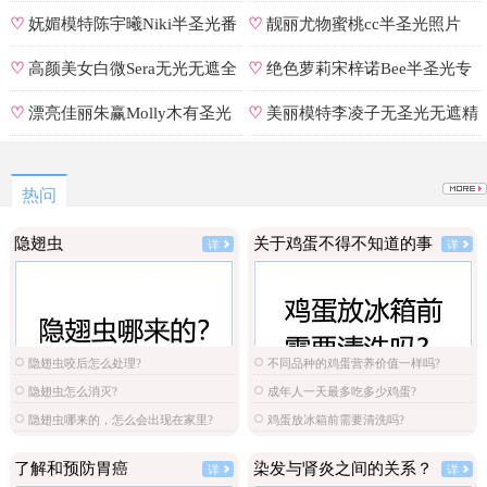
♡
妩媚模特陈宇曦Niki半圣光番
♡
靓丽尤物蜜桃cc半圣光照片
号
♡
高颜美女白微Sera无光无遮全
♡
绝色萝莉宋梓诺Bee半圣光专
集
辑
♡
漂亮佳丽朱赢Molly木有圣光
♡
美丽模特李凌子无圣光无遮精
原图
选
热问
隐翅虫
关于鸡蛋不得不知道的事
详
详
隐翅虫咬后怎么处理?
不同品种的鸡蛋营养价值一样吗?
隐翅虫怎么消灭?
成年人一天最多吃多少鸡蛋?
隐翅虫哪来的，怎么会出现在家里?
鸡蛋放冰箱前需要清洗吗?
了解和预防胃癌
染发与肾炎之间的关系？
详
详