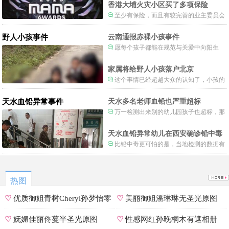
一种保护吧。
香港大埔火灾小区买了多项保险
至少有保险，而且有较完善的业主委员会
制度。
野人小孩事件
云南通报赤裸小孩事件
愿每个孩子都能在规范与关爱中向阳生
长。
家属将给野人小孩落户北京
这个事情已经超越大众的认知了，小孩的
形体和状态已经畸形了，得尽快送医。
天水血铅异常事件
天水多名老师血铅也严重超标
万一检测出来别的幼儿园孩子也超标，那
事情就不是一般大了。
天水血铅异常幼儿在西安确诊铅中毒
比铅中毒更可怕的是，当地检测的数据有
可能被造假。
热图
♡
优质御姐青树Cheryl孙梦怡零
♡
美丽御姐潘琳琳无圣光原图
遮罩私拍
♡
妩媚佳丽佟蔓半圣光原图
♡
性感网红孙晚桐木有遮相册