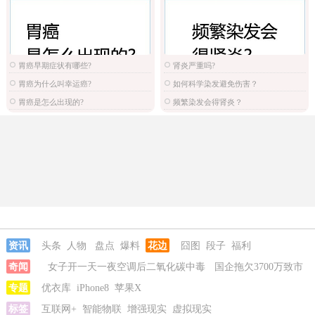
胃癌早期症状有哪些?
肾炎严重吗?
胃癌为什么叫幸运癌?
如何科学染发避免伤害？
胃癌是怎么出现的?
频繁染发会得肾炎？
资讯
头条
人物
盘点
爆料
花边
囧图
段子
福利
奇闻
女子开一天一夜空调后二氧化碳中毒
国企拖欠3700万致市
政工程停工
专题
优衣库
iPhone8
苹果X
标签
互联网+
智能物联
增强现实
虚拟现实