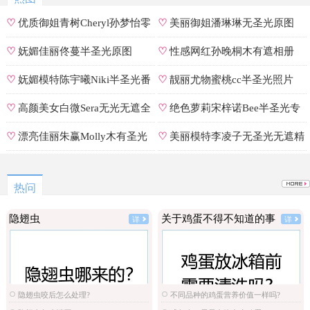
♡
优质御姐青树Cheryl孙梦怡零
♡
美丽御姐潘琳琳无圣光原图
遮罩私拍
♡
妩媚佳丽佟蔓半圣光原图
♡
性感网红孙晚桐木有遮相册
♡
妩媚模特陈宇曦Niki半圣光番
♡
靓丽尤物蜜桃cc半圣光照片
号
♡
高颜美女白微Sera无光无遮全
♡
绝色萝莉宋梓诺Bee半圣光专
集
辑
♡
漂亮佳丽朱赢Molly木有圣光
♡
美丽模特李凌子无圣光无遮精
原图
选
热问
隐翅虫
关于鸡蛋不得不知道的事
详
详
隐翅虫咬后怎么处理?
不同品种的鸡蛋营养价值一样吗?