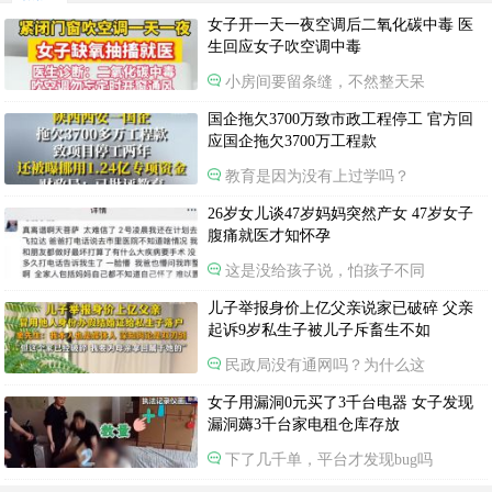
女子开一天一夜空调后二氧化碳中毒 医
生回应女子吹空调中毒
小房间要留条缝，不然整天呆
国企拖欠3700万致市政工程停工 官方回
应国企拖欠3700万工程款
教育是因为没有上过学吗？
26岁女儿谈47岁妈妈突然产女 47岁女子
腹痛就医才知怀孕
这是没给孩子说，怕孩子不同
儿子举报身价上亿父亲说家已破碎 父亲
起诉9岁私生子被儿子斥畜生不如
民政局没有通网吗？为什么这
女子用漏洞0元买了3千台电器 女子发现
漏洞薅3千台家电租仓库存放
下了几千单，平台才发现bug吗