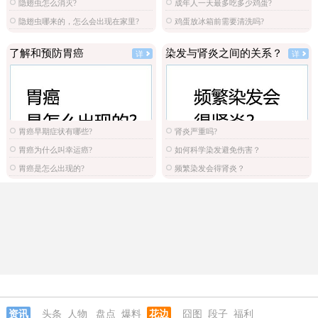
隐翅虫怎么消灭?
成年人一天最多吃多少鸡蛋?
隐翅虫哪来的，怎么会出现在家里?
鸡蛋放冰箱前需要清洗吗?
了解和预防胃癌
染发与肾炎之间的关系？
详
详
胃癌早期症状有哪些?
肾炎严重吗?
胃癌为什么叫幸运癌?
如何科学染发避免伤害？
胃癌是怎么出现的?
频繁染发会得肾炎？
资讯
头条
人物
盘点
爆料
花边
囧图
段子
福利