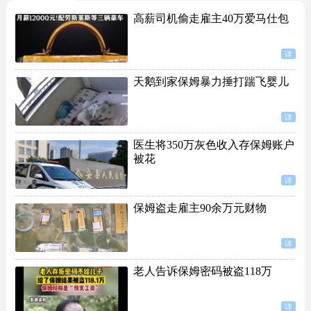
高薪司机偷走雇主40万爱马仕包
详
天鹅到家保姆暴力捶打踹飞婴儿
详
医生将350万灰色收入存保姆账户
被花
详
保姆盗走雇主90余万元财物
详
老人告诉保姆密码被盗118万
详