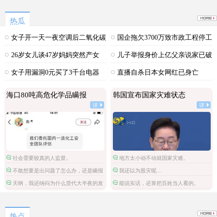
热瓜
女子开一天一夜空调后二氧化碳
国企拖欠3700万致市政工程停工
中毒
26岁女儿谈47岁妈妈突然产女
儿子举报身价上亿父亲说家已破
碎
女子用漏洞0元买了3千台电器
直播自杀日本女网红已身亡
海口80吨高危化学品瞒报
韩国宣布国家灾难状态
详
详
社会需要较真的人监督。
地方太小动不动就国家灾难。
不敢想要是出问题了怎么办，还是瞒报
我还以为股灾呢…
进来的。
天呐，我还纳闷为什么货代大半夜的发
能说实话，还算把百姓当人看的。
不许瞒报的通知。
热点