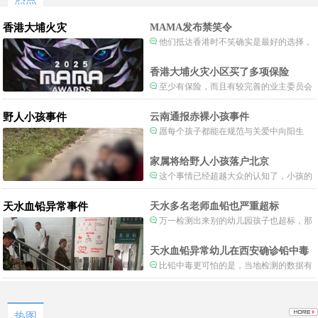
香港大埔火灾
MAMA发布禁笑令
他们抵达香港时不笑确实是最好的选择，
当时楼还烧着呢谁笑不被骂才怪了，也算是
一种保护吧。
香港大埔火灾小区买了多项保险
至少有保险，而且有较完善的业主委员会
制度。
野人小孩事件
云南通报赤裸小孩事件
愿每个孩子都能在规范与关爱中向阳生
长。
家属将给野人小孩落户北京
这个事情已经超越大众的认知了，小孩的
形体和状态已经畸形了，得尽快送医。
天水血铅异常事件
天水多名老师血铅也严重超标
万一检测出来别的幼儿园孩子也超标，那
事情就不是一般大了。
天水血铅异常幼儿在西安确诊铅中毒
比铅中毒更可怕的是，当地检测的数据有
可能被造假。
热图