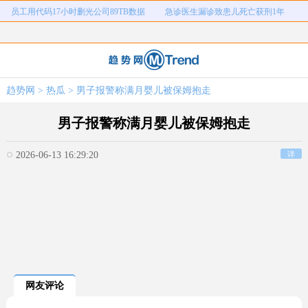
员工用代码17小时删光公司89TB数据
急诊医生漏诊致患儿死亡获刑1年
女子开一天一夜空调后二氧化碳中毒
国企拖欠3700万致市政工程停工
26岁女儿谈47岁妈妈突然产女
儿子举报身价上亿父亲说家已破碎
女子用漏洞0元买了3千台电器
直播自杀日本女网红已身亡
趋势网
>
热瓜
> 男子报警称满月婴儿被保姆抱走
海口80吨高危化学品瞒报
韩国宣布国家灾难状态
员工用代码17小时删光公司89TB数据
急诊医生漏诊致患儿死亡获刑1年
男子报警称满月婴儿被保姆抱走
2026-06-13 16:29:20
详
网友评论