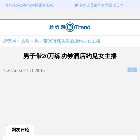
儿子举报身价上亿父亲说家已破碎
女子用漏洞0元买了3千台电器
直播自杀日本女网红已身亡
海口80吨高危化学品瞒报
韩国宣布国家灾难状态
员工用代码17小时删光公司89TB数据
急诊医生漏诊致患儿死亡获刑1年
笔试第一称被第二名花钱劝弃考
趋势网
>
热瓜
> 男子带20万练功券酒店约见女主播
泰航拒绝20多名中国乘客登机
两名女店员被炸身亡震动日本
男子带20万练功券酒店约见女主播
2026-06-04 11:29:16
详
网友评论