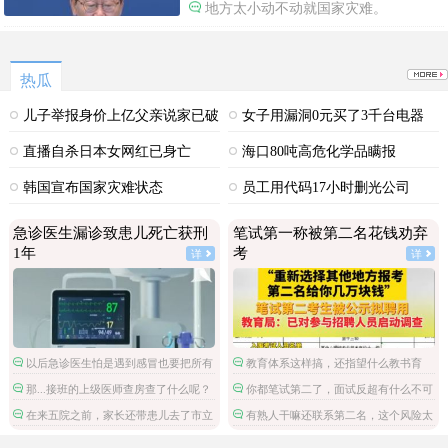
地方太小动不动就国家灾难。
热瓜
儿子举报身价上亿父亲说家已破
女子用漏洞0元买了3千台电器
碎
直播自杀日本女网红已身亡
海口80吨高危化学品瞒报
韩国宣布国家灾难状态
员工用代码17小时删光公司
89TB数据
急诊医生漏诊致患儿死亡获刑
笔试第一称被第二名花钱劝弃
1年
考
详
详
以后急诊医生怕是遇到感冒也要把所有
教育体系这样搞，还指望什么教书育
检查都做了。
人。
那...接班的上级医师查房查了什么呢？
你都笔试第二了，面试反超有什么不可
能的，非要多此一举。
在来五院之前，家长还带患儿去了市立
有熟人干嘛还联系第二名，这个风险太
医院，然后回家。这条线索和诊治方案也
大了。