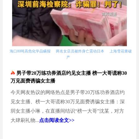
海口80吨高危化学品瞒报
两名女店员被炸身亡震动日本
上海雪花膏破
产
男子带20万练功券酒店约见女主播 榜一大哥谎称30
万见面费诱骗女主播
今天网友热议的网络热点是男子带20万练功券酒店约
见女主播、榜一大哥谎称30万见面费诱骗女主播：深
圳女主播小琳，在直播间结识“榜一大哥”沈某，对方
大肆刷礼物...
点击阅读全文>>