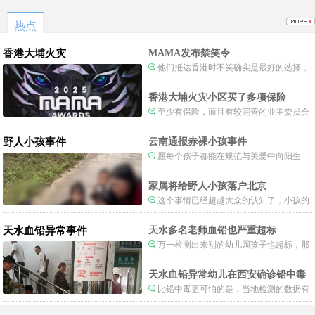
应加进去，整个诊疗病程才完整。
热点
香港大埔火灾
MAMA发布禁笑令
他们抵达香港时不笑确实是最好的选择，
当时楼还烧着呢谁笑不被骂才怪了，也算是
一种保护吧。
香港大埔火灾小区买了多项保险
至少有保险，而且有较完善的业主委员会
制度。
野人小孩事件
云南通报赤裸小孩事件
愿每个孩子都能在规范与关爱中向阳生
长。
家属将给野人小孩落户北京
这个事情已经超越大众的认知了，小孩的
形体和状态已经畸形了，得尽快送医。
天水血铅异常事件
天水多名老师血铅也严重超标
万一检测出来别的幼儿园孩子也超标，那
事情就不是一般大了。
天水血铅异常幼儿在西安确诊铅中毒
比铅中毒更可怕的是，当地检测的数据有
可能被造假。