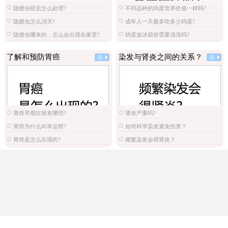
隐翅虫咬后怎么处理?
不同品种的鸡蛋营养价值一样吗?
隐翅虫怎么消灭?
成年人一天最多吃多少鸡蛋?
隐翅虫哪来的，怎么会出现在家里?
鸡蛋放冰箱前需要清洗吗?
了解和预防胃癌
染发与肾炎之间的关系？
详
详
胃癌早期症状有哪些?
肾炎严重吗?
胃癌为什么叫幸运癌?
如何科学染发避免伤害？
胃癌是怎么出现的?
频繁染发会得肾炎？