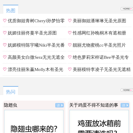
热图
♡
优质御姐青树Cheryl孙梦怡零
♡
美丽御姐潘琳琳无圣光原图
遮罩私拍
♡
妩媚佳丽佟蔓半圣光原图
♡
性感网红孙晚桐木有遮相册
♡
妩媚模特陈宇曦Niki半圣光番
♡
靓丽尤物蜜桃cc半圣光照片
号
♡
高颜美女白微Sera无光无遮全
♡
绝色萝莉宋梓诺Bee半圣光专
集
辑
♡
漂亮佳丽朱赢Molly木有圣光
♡
美丽模特李凌子无圣光无遮精
原图
选
热问
隐翅虫
关于鸡蛋不得不知道的事
详
详