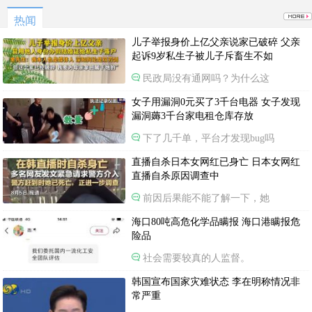
热闻
儿子举报身价上亿父亲说家已破碎 父亲
起诉9岁私生子被儿子斥畜生不如
民政局没有通网吗？为什么这
女子用漏洞0元买了3千台电器 女子发现
漏洞薅3千台家电租仓库存放
下了几千单，平台才发现bug吗
直播自杀日本女网红已身亡 日本女网红
直播自杀原因调查中
前因后果能不能了解一下，她
海口80吨高危化学品瞒报 海口港瞒报危
险品
社会需要较真的人监督。
韩国宣布国家灾难状态 李在明称情况非
常严重