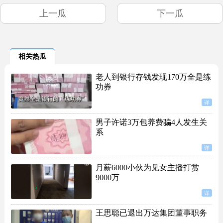
上一瓜
下一瓜
相关热瓜
老人到银行存钱发现170万全是练
功券
详
男子许诺3万包养费骗4人发生关
系
详
月薪6000小伙为见女主播打赏
9000万
详
王思聪已退出万达集团董事职务