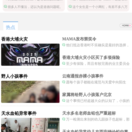
拿了就跑。
护施害人吗。
很多人不懂法，还以为是道德问题呢。
这个女生是一个小网红，有差不多八万
粉丝，但是这不是关注点啊。
热点
香港大埔火灾
MAMA发布禁笑令
他们抵达香港时不笑确实是最好的选择，
当时楼还烧着呢谁笑不被骂才怪了，也算是
一种保护吧。
香港大埔火灾小区买了多项保险
至少有保险，而且有较完善的业主委员会
制度。
野人小孩事件
云南通报赤裸小孩事件
愿每个孩子都能在规范与关爱中向阳生
长。
家属将给野人小孩落户北京
这个事情已经超越大众的认知了，小孩的
形体和状态已经畸形了，得尽快送医。
天水血铅异常事件
天水多名老师血铅也严重超标
万一检测出来别的幼儿园孩子也超标，那
事情就不是一般大了。
天水血铅异常幼儿在西安确诊铅中毒