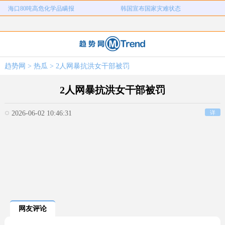
海口80吨高危化学品瞒报
韩国宣布国家灾难状态
河南三支一扶考试存在规模性组织作
1岁宝宝碰坏纸巾盒三亚酒店索赔924
女子开一天一夜空调后二氧化碳中毒
国企拖欠3700万致市政工程停工
弊犯罪
元
26岁女儿谈47岁妈妈突然产女
儿子举报身价上亿父亲说家已破碎
趋势网
>
热瓜
> 2人网暴抗洪女干部被罚
女子用漏洞0元买了3千台电器
直播自杀日本女网红已身亡
海口80吨高危化学品瞒报
韩国宣布国家灾难状态
2人网暴抗洪女干部被罚
2026-06-02 10:46:31
详
网友评论