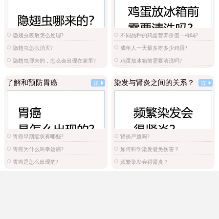
隐翅虫咬后怎么处理?
不同品种的鸡蛋营养价值一样吗?
隐翅虫怎么消灭?
成年人一天最多吃多少鸡蛋?
隐翅虫哪来的，怎么会出现在家里?
鸡蛋放冰箱前需要清洗吗?
了解和预防胃癌
染发与肾炎之间的关系？
详
详
胃癌早期症状有哪些?
肾炎严重吗?
胃癌为什么叫幸运癌?
如何科学染发避免伤害？
胃癌是怎么出现的?
频繁染发会得肾炎？