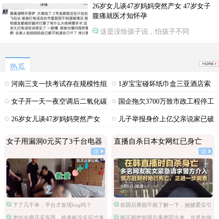
26岁女儿谈47岁妈妈突然产女 47岁女子
腹痛就医才知怀孕
这是没给孩子说，怕孩子不同
热瓜
河南三支一扶考试存在规模性组
1岁宝宝碰坏纸巾盒三亚酒店索
织作弊犯罪
赔924元
女子开一天一夜空调后二氧化碳
国企拖欠3700万致市政工程停工
中毒
26岁女儿谈47岁妈妈突然产女
儿子举报身价上亿父亲说家已破
碎
女子用漏洞0元买了3千台电器
直播自杀日本女网红已身亡
详
详
下了几千单，平台才发现bug吗？
前因后果能不能了解一下，她被爱豆引
导网暴攻击
类似去商店买东西，趁老板没反应过来
能不能把前因后果都写出来，这是在保