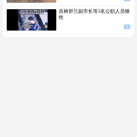
吉林舒兰副市长等3名公职人员牺
牲
详