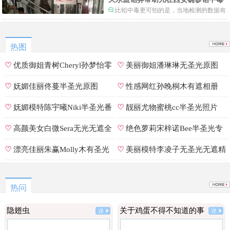
比铅中毒更可怕的是，当地检测的数据有
可能被造假。
热图
♡
优质御姐青树Cheryl孙梦怡零
♡
美丽御姐潘琳琳无圣光原图
遮罩私拍
♡
妩媚佳丽佟蔓半圣光原图
♡
性感网红孙晚桐木有遮相册
♡
妩媚模特陈宇曦Niki半圣光番
♡
靓丽尤物蜜桃cc半圣光照片
号
♡
高颜美女白微Sera无光无遮全
♡
绝色萝莉宋梓诺Bee半圣光专
集
辑
♡
漂亮佳丽朱赢Molly木有圣光
♡
美丽模特李凌子无圣光无遮精
原图
选
热问
隐翅虫
关于鸡蛋不得不知道的事
详
详