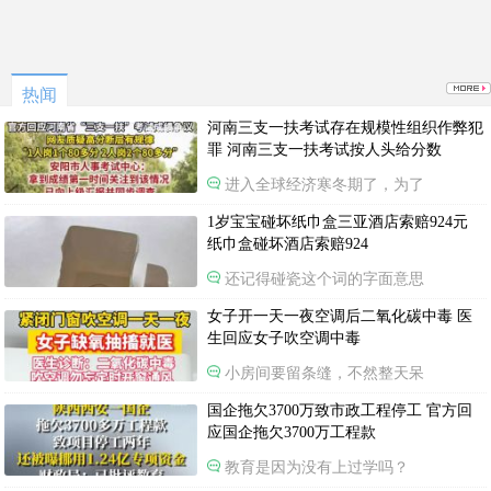
热闻
河南三支一扶考试存在规模性组织作弊犯
罪 河南三支一扶考试按人头给分数
进入全球经济寒冬期了，为了
1岁宝宝碰坏纸巾盒三亚酒店索赔924元
纸巾盒碰坏酒店索赔924
还记得碰瓷这个词的字面意思
女子开一天一夜空调后二氧化碳中毒 医
生回应女子吹空调中毒
小房间要留条缝，不然整天呆
国企拖欠3700万致市政工程停工 官方回
应国企拖欠3700万工程款
教育是因为没有上过学吗？