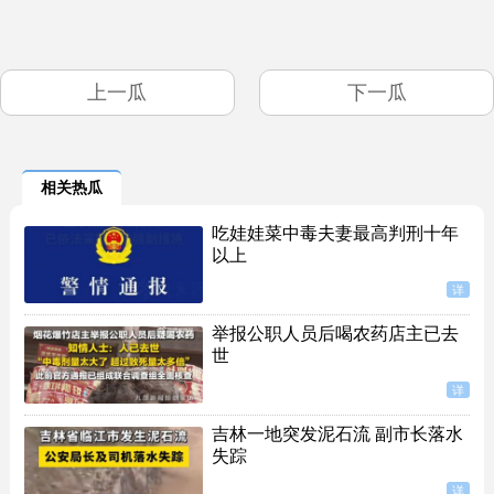
上一瓜
下一瓜
相关热瓜
吃娃娃菜中毒夫妻最高判刑十年
以上
详
举报公职人员后喝农药店主已去
世
详
吉林一地突发泥石流 副市长落水
失踪
详