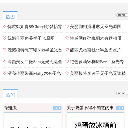
可能被造假。
热图
♡
优质御姐青树Cheryl孙梦怡零
♡
美丽御姐潘琳琳无圣光原图
遮罩私拍
♡
妩媚佳丽佟蔓半圣光原图
♡
性感网红孙晚桐木有遮相册
♡
妩媚模特陈宇曦Niki半圣光番
♡
靓丽尤物蜜桃cc半圣光照片
号
♡
高颜美女白微Sera无光无遮全
♡
绝色萝莉宋梓诺Bee半圣光专
集
辑
♡
漂亮佳丽朱赢Molly木有圣光
♡
美丽模特李凌子无圣光无遮精
原图
选
热问
隐翅虫
关于鸡蛋不得不知道的事
详
详