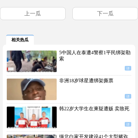
上一瓜
下一瓜
相关热瓜
5中国人在泰遭4警察1平民绑架勒
索
详
非洲18岁球星遭绑架撕票
详
韩22岁大学生在柬疑遭贩 卖致死
详
缅北白家开发建设41个大型赌诈