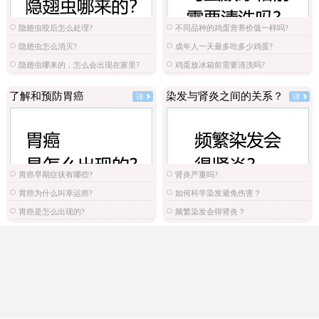
隐翅虫咬后怎么处理?
不同品种的鸡蛋营养价值一样吗?
隐翅虫怎么消灭?
成年人一天最多吃多少鸡蛋?
隐翅虫哪来的，怎么会出现在家里?
鸡蛋放冰箱前需要清洗吗?
了解和预防胃癌
染发与肾炎之间的关系？
详
详
胃癌早期症状有哪些?
肾炎严重吗?
胃癌为什么叫幸运癌?
如何科学染发避免伤害？
胃癌是怎么出现的?
频繁染发会得肾炎？