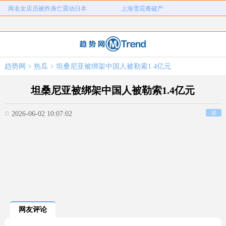
女子用漏洞0元买了3千台电器
直播自杀日本女网红已身亡
海口80吨高危化学品瞒报
韩国宣布国家灾难状态
员工用代码17小时删光公司89TB数据
急诊医生漏诊致患儿死亡获刑1年
笔试第一称被第二名花钱劝弃考
泰航拒绝20多名中国乘客登机
趋势网
>
热瓜
> 坦桑尼亚被绑架中国人被勒索1.4亿元
两名女店员被炸身亡震动日本
上海雪花膏破产
坦桑尼亚被绑架中国人被勒索1.4亿元
2026-06-02 10:07:02
详
网友评论