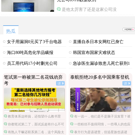
是他太厉害了还是这家公司没
热瓜
女子用漏洞0元买了3千台电器
直播自杀日本女网红已身亡
海口80吨高危化学品瞒报
韩国宣布国家灾难状态
员工用代码17小时删光公司
急诊医生漏诊致患儿死亡获刑1
89TB数据
年
笔试第一称被第二名花钱劝弃
泰航拒绝20多名中国乘客登机
考
详
详
教育体系这样搞，还指望什么教书育
有一说一，他们是不是脑子没发育？谁
人。
不知道拉眼角针对的是亚洲人，他们哪国
你都笔试第二了，面试反超有什么不可
一些粉丝不值得同情，一些辱人的也应
的啊？
能的，非要多此一举。
该惩罚。
有熟人干嘛还联系第二名，这个风险太
泰方行为是该谴责，但追星族也该谴