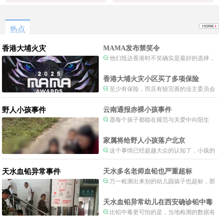
大了。
责，丢人丢国外去了。
热点
香港大埔火灾
MAMA发布禁笑令
他们抵达香港时不笑确实是最好的选择，
当时楼还烧着呢谁笑不被骂才怪了，也算是
一种保护吧。
香港大埔火灾小区买了多项保险
至少有保险，而且有较完善的业主委员会
制度。
野人小孩事件
云南通报赤裸小孩事件
愿每个孩子都能在规范与关爱中向阳生
长。
家属将给野人小孩落户北京
这个事情已经超越大众的认知了，小孩的
形体和状态已经畸形了，得尽快送医。
天水血铅异常事件
天水多名老师血铅也严重超标
万一检测出来别的幼儿园孩子也超标，那
事情就不是一般大了。
天水血铅异常幼儿在西安确诊铅中毒
比铅中毒更可怕的是，当地检测的数据有