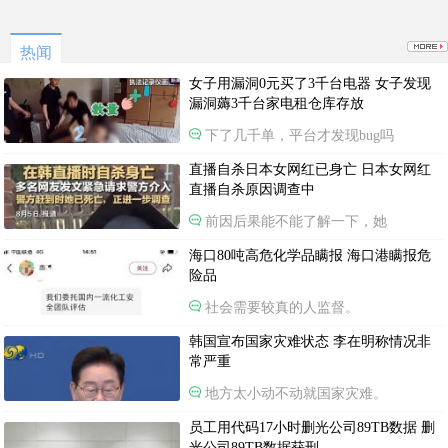
热闻
女子用漏洞0元买了3千台电器 女子发现
漏洞薅3千台家电租仓库存放
下了几千单，平台才发现bug吗
直播自杀日本女网红已身亡 日本女网红
直播自杀原因调查中
前因后果能不能了解一下，她
海口80吨高危化学品瞒报 海口港瞒报危
险品
社会需要较真的人监督。
韩国宣布国家灾难状态 李在明称情况非
常严重
地方太小动不动就国家灾难。
员工用代码17小时删光公司89TB数据 删
光公司89TB数据获刑