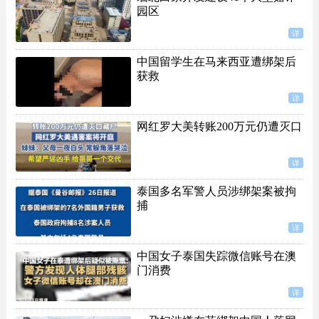
园区
详
中国留学生在马来西亚遭绑架后
获救
详
网红罗大美转账200万元仍遭灭口
详
泰国多名军警人员涉绑架案被拘
捕
详
中国女子泰国失踪微信账号在澳
门消费
详