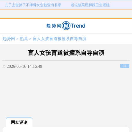
儿子去世孙子不捧骨灰盒被查出非亲
老坛酸菜用脚踩卫生堪忧
元
宇树科技中一签需缴7.54万元
河南重大刑案嫌疑人逃窜时伤害多人
生
情侣平潭翻墙拍日出坠崖
富婆带资进组给自己硬加60多场吻戏
名创优品一次性内裤颜面尽失
河南三支一扶考试存在规模性组织作
趋势网
>
热瓜
> 盲人女孩盲道被撞系自导自演
1岁宝宝碰坏纸巾盒三亚酒店索赔924
女子开一天一夜空调后二氧化碳中毒
弊犯罪
元
盲人女孩盲道被撞系自导自演
2026-05-16 14:16:49
详
网友评论