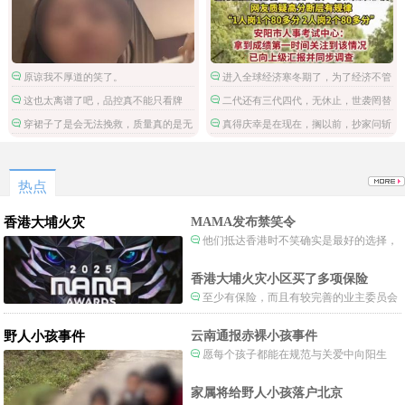
原谅我不厚道的笑了。
进入全球经济寒冬期了，为了经济不管
是什么群体都拼命搞钱了。
这也太离谱了吧，品控真不能只看牌
二代还有三代四代，无休止，世袭罔替
子。
不过如此。
穿裙子了是会无法挽救，质量真的是无
真得庆幸是在现在，搁以前，抄家问斩
语一天都坚持不了么。
都是轻的。
热点
香港大埔火灾
MAMA发布禁笑令
他们抵达香港时不笑确实是最好的选择，
当时楼还烧着呢谁笑不被骂才怪了，也算是
一种保护吧。
香港大埔火灾小区买了多项保险
至少有保险，而且有较完善的业主委员会
制度。
野人小孩事件
云南通报赤裸小孩事件
愿每个孩子都能在规范与关爱中向阳生
长。
家属将给野人小孩落户北京