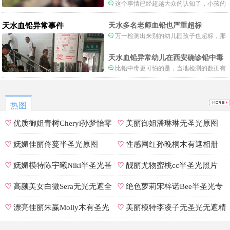
这个事情已经超越大众的认知了，小孩的
形体和状态已经畸形了，得尽快送医。
天水血铅异常事件
天水多名老师血铅也严重超标
万一检测出来别的幼儿园孩子也超标，那
事情就不是一般大了。
天水血铅异常幼儿在西安确诊铅中毒
比铅中毒更可怕的是，当地检测的数据有
可能被造假。
热图
♡
优质御姐青树Cheryl孙梦怡零
♡
美丽御姐潘琳琳无圣光原图
遮罩私拍
♡
妩媚佳丽佟蔓半圣光原图
♡
性感网红孙晚桐木有遮相册
♡
妩媚模特陈宇曦Niki半圣光番
♡
靓丽尤物蜜桃cc半圣光照片
号
♡
高颜美女白微Sera无光无遮全
♡
绝色萝莉宋梓诺Bee半圣光专
集
辑
♡
漂亮佳丽朱赢Molly木有圣光
♡
美丽模特李凌子无圣光无遮精
原图
选