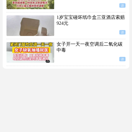
详
1岁宝宝碰坏纸巾盒三亚酒店索赔
924元
详
女子开一天一夜空调后二氧化碳
中毒
详