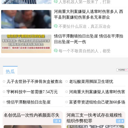
人形机器人第一股来了，打新
河南重大刑案嫌疑人逃窜时伤害多人 西
平县刑案嫌犯伤害多名无辜群众
不要扯什么压迫，真正压迫会
情侣平潭翻墙拍日出坠崖 情侣在平潭拍
日出坠崖一死一伤
每一个不敬畏自然的人，都受
热瓜
儿子去世孙子不捧骨灰盒被查出
老坛酸菜用脚踩卫生堪忧
非亲生
宇树科技中一签需缴7.54万元
河南重大刑案嫌疑人逃窜时伤害
多人
情侣平潭翻墙拍日出坠崖
富婆带资进组给自己硬加60多场
吻戏
名创优品一次性内裤颜面尽失
河南三支一扶考试存在规模性
组织作弊犯罪
详
详