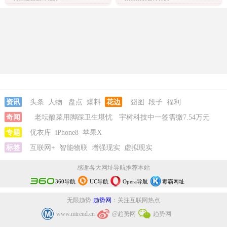
资讯
头条
人物
盘点
爆料
花边
囧图
段子
福利
奇闻
老坛酸菜用脚踩卫生堪忧
宇树科技中一签需缴7.54万元
专题
优衣库
iPhone8
苹果X
标签
互联网+
智能物联
增强现实
虚拟现实
感谢各大网址导航推荐本站
360导航
UC导航
Opera导航
毒霸网址
无限趋势·
趋势网
：关注互联网热点
www.mtrend.cn
@趋势网
趋势网