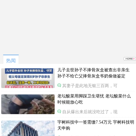
热闻
儿子去世孙子不捧骨灰盒被查出非亲生
孙子不给亡父捧骨灰盒爷奶偷做鉴定
其妻子是此地无银三百两，可
老坛酸菜用脚踩卫生堪忧 老坛酸菜什么
时候能放心吃
自从爆出来后就没吃过了，现
宇树科技中一签需缴7.54万元 宇树科技明
天申购