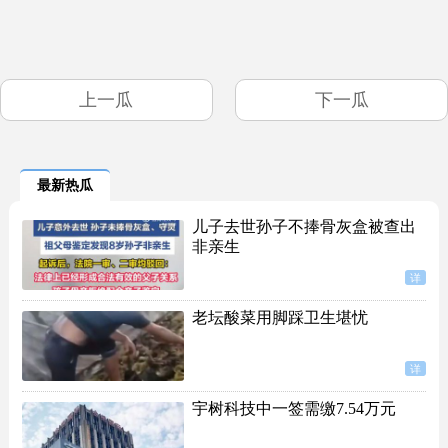
上一瓜
下一瓜
最新热瓜
儿子去世孙子不捧骨灰盒被查出
非亲生
详
老坛酸菜用脚踩卫生堪忧
详
宇树科技中一签需缴7.54万元