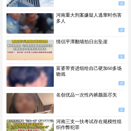
详
河南重大刑案嫌疑人逃窜时伤害
多人
详
情侣平潭翻墙拍日出坠崖
详
富婆带资进组给自己硬加60多场
吻戏
详
名创优品一次性内裤颜面尽失
详
河南三支一扶考试存在规模性组
织作弊犯罪