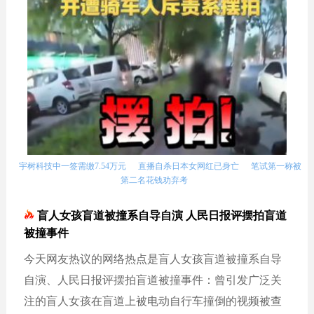
宇树科技中一签需缴7.54万元
直播自杀日本女网红已身亡
笔试第一称被
第二名花钱劝弃考
盲人女孩盲道被撞系自导自演 人民日报评摆拍盲道
被撞事件
今天网友热议的网络热点是盲人女孩盲道被撞系自导
自演、人民日报评摆拍盲道被撞事件：曾引发广泛关
注的盲人女孩在盲道上被电动自行车撞倒的视频被查