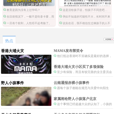
教育是因为没有上过学吗？
这是没给孩子说，怕孩子不同意吧…
在目前情况下，一般不是吃拿卡要，而
孕妇不知道的可能性不大，长时间不来
是这笔钱被财政挪用了。
月经不检查吗？
一旦有个权利，人性经不起考验了。
说实在话，我不相信生过俩孩子的人不
会感受胎动。
热点
香港大埔火灾
MAMA发布禁笑令
他们抵达香港时不笑确实是最好的选择，
当时楼还烧着呢谁笑不被骂才怪了，也算是
一种保护吧。
香港大埔火灾小区买了多项保险
至少有保险，而且有较完善的业主委员会
制度。
野人小孩事件
云南通报赤裸小孩事件
愿每个孩子都能在规范与关爱中向阳生
长。
家属将给野人小孩落户北京
这个事情已经超越大众的认知了，小孩的
形体和状态已经畸形了，得尽快送医。