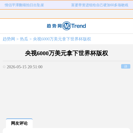
情侣平潭翻墙拍日出坠崖
富婆带资进组给自己硬加60多场吻戏
名创优品一次性内裤颜面尽失
河南三支一扶考试存在规模性组织作
1岁宝宝碰坏纸巾盒三亚酒店索赔924
女子开一天一夜空调后二氧化碳中毒
弊犯罪
国企拖欠3700万致市政工程停工
26岁女儿谈47岁妈妈突然产女
元
趋势网
>
热瓜
> 央视6000万美元拿下世界杯版权
儿子举报身价上亿父亲说家已破碎
女子用漏洞0元买了3千台电器
央视6000万美元拿下世界杯版权
2026-05-15 20:51:00
详
网友评论