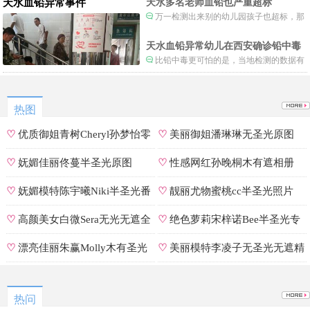
天水血铅异常事件
天水多名老师血铅也严重超标
万一检测出来别的幼儿园孩子也超标，那
事情就不是一般大了。
天水血铅异常幼儿在西安确诊铅中毒
比铅中毒更可怕的是，当地检测的数据有
可能被造假。
热图
♡
优质御姐青树Cheryl孙梦怡零
♡
美丽御姐潘琳琳无圣光原图
遮罩私拍
♡
妩媚佳丽佟蔓半圣光原图
♡
性感网红孙晚桐木有遮相册
♡
妩媚模特陈宇曦Niki半圣光番
♡
靓丽尤物蜜桃cc半圣光照片
号
♡
高颜美女白微Sera无光无遮全
♡
绝色萝莉宋梓诺Bee半圣光专
集
辑
♡
漂亮佳丽朱赢Molly木有圣光
♡
美丽模特李凌子无圣光无遮精
原图
选
热问