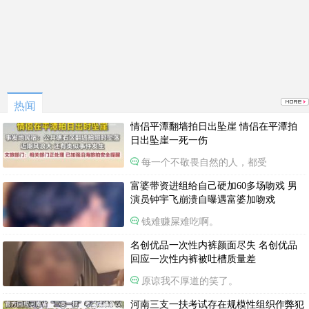
热闻
情侣平潭翻墙拍日出坠崖 情侣在平潭拍
日出坠崖一死一伤
每一个不敬畏自然的人，都受
富婆带资进组给自己硬加60多场吻戏 男
演员钟宇飞崩溃自曝遇富婆加吻戏
钱难赚屎难吃啊。
名创优品一次性内裤颜面尽失 名创优品
回应一次性内裤被吐槽质量差
原谅我不厚道的笑了。
河南三支一扶考试存在规模性组织作弊犯