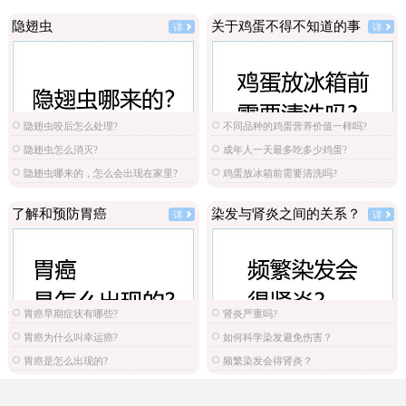
隐翅虫
关于鸡蛋不得不知道的事
详
详
隐翅虫咬后怎么处理?
不同品种的鸡蛋营养价值一样吗?
隐翅虫怎么消灭?
成年人一天最多吃多少鸡蛋?
隐翅虫哪来的，怎么会出现在家里?
鸡蛋放冰箱前需要清洗吗?
了解和预防胃癌
染发与肾炎之间的关系？
详
详
胃癌早期症状有哪些?
肾炎严重吗?
胃癌为什么叫幸运癌?
如何科学染发避免伤害？
胃癌是怎么出现的?
频繁染发会得肾炎？