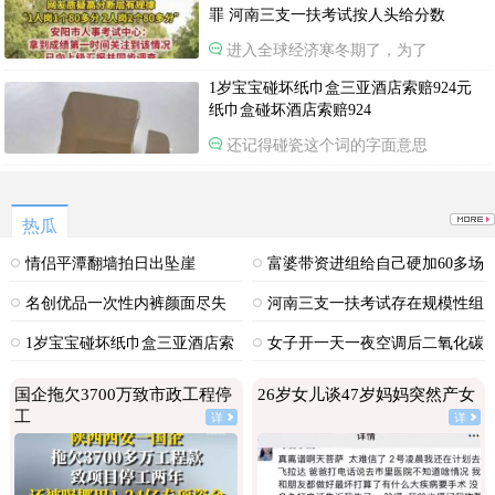
罪 河南三支一扶考试按人头给分数
进入全球经济寒冬期了，为了
1岁宝宝碰坏纸巾盒三亚酒店索赔924元
纸巾盒碰坏酒店索赔924
还记得碰瓷这个词的字面意思
热瓜
情侣平潭翻墙拍日出坠崖
富婆带资进组给自己硬加60多场
吻戏
名创优品一次性内裤颜面尽失
河南三支一扶考试存在规模性组
织作弊犯罪
1岁宝宝碰坏纸巾盒三亚酒店索
女子开一天一夜空调后二氧化碳
赔924元
中毒
国企拖欠3700万致市政工程停
26岁女儿谈47岁妈妈突然产女
工
详
详