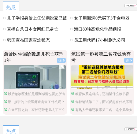
热瓜
儿子举报身价上亿父亲说家已破
女子用漏洞0元买了3千台电器
碎
直播自杀日本女网红已身亡
海口80吨高危化学品瞒报
韩国宣布国家灾难状态
员工用代码17小时删光公司
89TB数据
急诊医生漏诊致患儿死亡获刑
笔试第一称被第二名花钱劝弃
1年
考
详
详
以后急诊医生怕是遇到感冒也要把所有
教育体系这样搞，还指望什么教书育
检查都做了。
人。
那...接班的上级医师查房查了什么呢？
你都笔试第二了，面试反超有什么不可
能的，非要多此一举。
在来五院之前，家长还带患儿去了市立
有熟人干嘛还联系第二名，这个风险太
医院，然后回家。这条线索和诊治方案也
大了。
应加进去，整个诊疗病程才完整。
热点