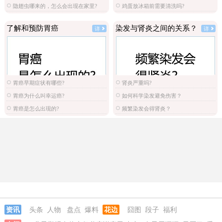
隐翅虫哪来的，怎么会出现在家里?
鸡蛋放冰箱前需要清洗吗?
了解和预防胃癌
染发与肾炎之间的关系？
详
详
胃癌早期症状有哪些?
肾炎严重吗?
胃癌为什么叫幸运癌?
如何科学染发避免伤害？
胃癌是怎么出现的?
频繁染发会得肾炎？
资讯
头条
人物
盘点
爆料
花边
囧图
段子
福利