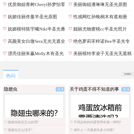
♡
优质御姐青树Cheryl孙梦怡零
♡
美丽御姐潘琳琳无圣光原图
遮罩私拍
♡
妩媚佳丽佟蔓半圣光原图
♡
性感网红孙晚桐木有遮相册
♡
妩媚模特陈宇曦Niki半圣光番
♡
靓丽尤物蜜桃cc半圣光照片
号
♡
高颜美女白微Sera无光无遮全
♡
绝色萝莉宋梓诺Bee半圣光专
集
辑
♡
漂亮佳丽朱赢Molly木有圣光
♡
美丽模特李凌子无圣光无遮精
原图
选
热问
隐翅虫
关于鸡蛋不得不知道的事
详
详
隐翅虫咬后怎么处理?
不同品种的鸡蛋营养价值一样吗?
隐翅虫怎么消灭?
成年人一天最多吃多少鸡蛋?