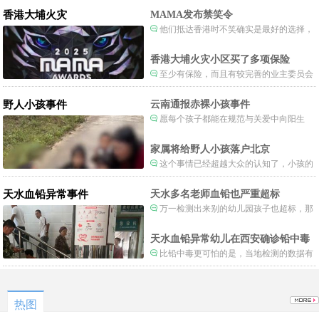
香港大埔火灾
MAMA发布禁笑令
他们抵达香港时不笑确实是最好的选择，
当时楼还烧着呢谁笑不被骂才怪了，也算是
一种保护吧。
香港大埔火灾小区买了多项保险
至少有保险，而且有较完善的业主委员会
制度。
野人小孩事件
云南通报赤裸小孩事件
愿每个孩子都能在规范与关爱中向阳生
长。
家属将给野人小孩落户北京
这个事情已经超越大众的认知了，小孩的
形体和状态已经畸形了，得尽快送医。
天水血铅异常事件
天水多名老师血铅也严重超标
万一检测出来别的幼儿园孩子也超标，那
事情就不是一般大了。
天水血铅异常幼儿在西安确诊铅中毒
比铅中毒更可怕的是，当地检测的数据有
可能被造假。
热图