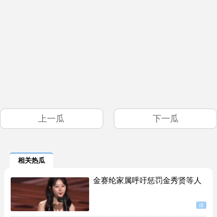
上一瓜
下一瓜
相关热瓜
金赛纶家属呼吁惩罚金秀贤等人
详