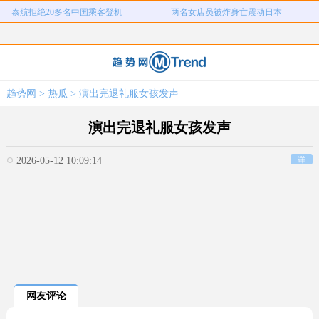
泰航拒绝20多名中国乘客登机
两名女店员被炸身亡震动日本
儿子举报身价上亿父亲说家已破碎
女子用漏洞0元买了3千台电器
直播自杀日本女网红已身亡
海口80吨高危化学品瞒报
韩国宣布国家灾难状态
员工用代码17小时删光公司89TB数据
趋势网
>
热瓜
> 演出完退礼服女孩发声
急诊医生漏诊致患儿死亡获刑1年
笔试第一称被第二名花钱劝弃考
泰航拒绝20多名中国乘客登机
两名女店员被炸身亡震动日本
演出完退礼服女孩发声
2026-05-12 10:09:14
详
网友评论