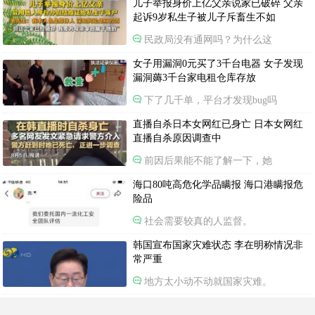
儿子举报身价上亿父亲说家已破碎 父亲
起诉9岁私生子被儿子斥畜生不如
民政局没有通网吗？为什么这
女子用漏洞0元买了3千台电器 女子发现
漏洞薅3千台家电租仓库存放
下了几千单，平台才发现bug吗
直播自杀日本女网红已身亡 日本女网红
直播自杀原因调查中
前因后果能不能了解一下，她
海口80吨高危化学品瞒报 海口港瞒报危
险品
社会需要较真的人监督。
韩国宣布国家灾难状态 李在明称情况非
常严重
地方太小动不动就国家灾难。