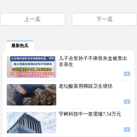
上一瓜
下一瓜
最新热瓜
儿子去世孙子不捧骨灰盒被查出
非亲生
详
老坛酸菜用脚踩卫生堪忧
详
宇树科技中一签需缴7.54万元
详