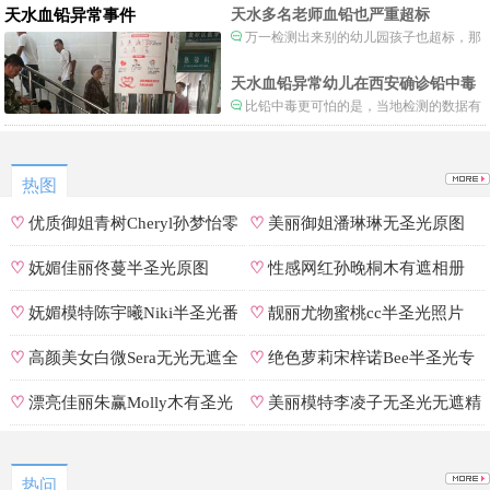
天水血铅异常事件
天水多名老师血铅也严重超标
万一检测出来别的幼儿园孩子也超标，那
事情就不是一般大了。
天水血铅异常幼儿在西安确诊铅中毒
比铅中毒更可怕的是，当地检测的数据有
可能被造假。
热图
♡
优质御姐青树Cheryl孙梦怡零
♡
美丽御姐潘琳琳无圣光原图
遮罩私拍
♡
妩媚佳丽佟蔓半圣光原图
♡
性感网红孙晚桐木有遮相册
♡
妩媚模特陈宇曦Niki半圣光番
♡
靓丽尤物蜜桃cc半圣光照片
号
♡
高颜美女白微Sera无光无遮全
♡
绝色萝莉宋梓诺Bee半圣光专
集
辑
♡
漂亮佳丽朱赢Molly木有圣光
♡
美丽模特李凌子无圣光无遮精
原图
选
热问