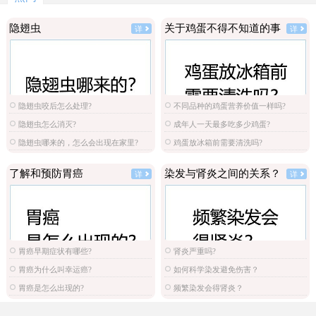
隐翅虫
关于鸡蛋不得不知道的事
详
详
隐翅虫咬后怎么处理?
不同品种的鸡蛋营养价值一样吗?
隐翅虫怎么消灭?
成年人一天最多吃多少鸡蛋?
隐翅虫哪来的，怎么会出现在家里?
鸡蛋放冰箱前需要清洗吗?
了解和预防胃癌
染发与肾炎之间的关系？
详
详
胃癌早期症状有哪些?
肾炎严重吗?
胃癌为什么叫幸运癌?
如何科学染发避免伤害？
胃癌是怎么出现的?
频繁染发会得肾炎？