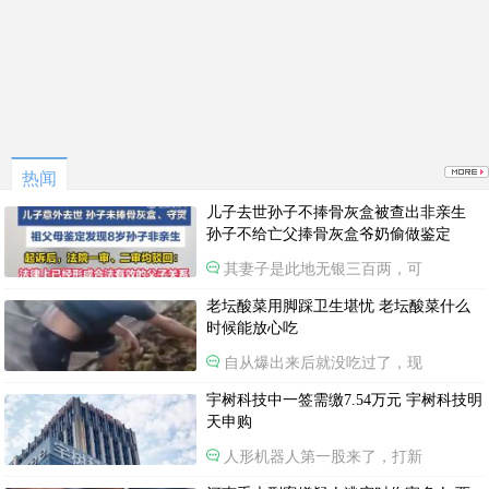
热闻
儿子去世孙子不捧骨灰盒被查出非亲生
孙子不给亡父捧骨灰盒爷奶偷做鉴定
其妻子是此地无银三百两，可
老坛酸菜用脚踩卫生堪忧 老坛酸菜什么
时候能放心吃
自从爆出来后就没吃过了，现
宇树科技中一签需缴7.54万元 宇树科技明
天申购
人形机器人第一股来了，打新