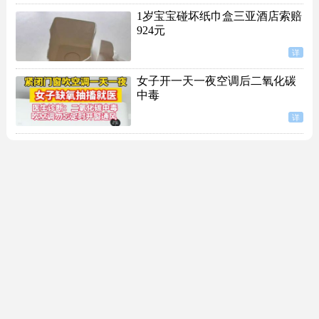
1岁宝宝碰坏纸巾盒三亚酒店索赔
924元
详
女子开一天一夜空调后二氧化碳
中毒
详