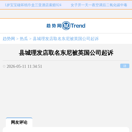
1岁宝宝碰坏纸巾盒三亚酒店索赔924
女子开一天一夜空调后二氧化碳中毒
弊犯罪
儿子去世孙子不捧骨灰盒被查出非亲
老坛酸菜用脚踩卫生堪忧
元
宇树科技中一签需缴7.54万元
河南重大刑案嫌疑人逃窜时伤害多人
生
情侣平潭翻墙拍日出坠崖
富婆带资进组给自己硬加60多场吻戏
趋势网
名创优品一次性内裤颜面尽失
>
热瓜
> 县城理发店取名东尼被英国公司起诉
河南三支一扶考试存在规模性组织作
1岁宝宝碰坏纸巾盒三亚酒店索赔924
女子开一天一夜空调后二氧化碳中毒
弊犯罪
县城理发店取名东尼被英国公司起诉
元
2026-05-11 11:34:51
详
网友评论