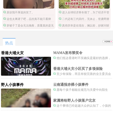
原谅我不厚道的笑了。
进入全球经济寒冬期了，为了经济不管
是什么群体都拼命搞钱了。
这也太离谱了吧，品控真不能只看牌
二代还有三代四代，无休止，世袭罔替
子。
不过如此。
穿裙子了是会无法挽救，质量真的是无
真得庆幸是在现在，搁以前，抄家问斩
语一天都坚持不了么。
都是轻的。
热点
香港大埔火灾
MAMA发布禁笑令
他们抵达香港时不笑确实是最好的选择，
当时楼还烧着呢谁笑不被骂才怪了，也算是
一种保护吧。
香港大埔火灾小区买了多项保险
至少有保险，而且有较完善的业主委员会
制度。
野人小孩事件
云南通报赤裸小孩事件
愿每个孩子都能在规范与关爱中向阳生
长。
家属将给野人小孩落户北京
这个事情已经超越大众的认知了，小孩的
形体和状态已经畸形了，得尽快送医。