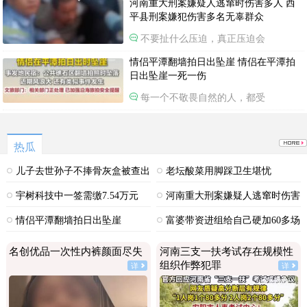
河南重大刑案嫌疑人逃窜时伤害多人 西
平县刑案嫌犯伤害多名无辜群众
不要扯什么压迫，真正压迫会
情侣平潭翻墙拍日出坠崖 情侣在平潭拍
日出坠崖一死一伤
每一个不敬畏自然的人，都受
热瓜
儿子去世孙子不捧骨灰盒被查出
老坛酸菜用脚踩卫生堪忧
非亲生
宇树科技中一签需缴7.54万元
河南重大刑案嫌疑人逃窜时伤害
多人
情侣平潭翻墙拍日出坠崖
富婆带资进组给自己硬加60多场
吻戏
名创优品一次性内裤颜面尽失
河南三支一扶考试存在规模性
组织作弊犯罪
详
详