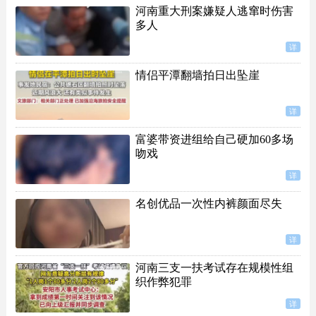
河南重大刑案嫌疑人逃窜时伤害
多人
详
情侣平潭翻墙拍日出坠崖
详
富婆带资进组给自己硬加60多场
吻戏
详
名创优品一次性内裤颜面尽失
详
河南三支一扶考试存在规模性组
织作弊犯罪
详