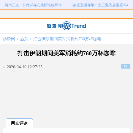
河南三支一扶考试存在规模性组织作
1岁宝宝碰坏纸巾盒三亚酒店索赔924
女子开一天一夜空调后二氧化碳中毒
国企拖欠3700万致市政工程停工
弊犯罪
元
26岁女儿谈47岁妈妈突然产女
儿子举报身价上亿父亲说家已破碎
女子用漏洞0元买了3千台电器
直播自杀日本女网红已身亡
趋势网
>
热瓜
> 打击伊朗期间美军消耗约760万杯咖啡
海口80吨高危化学品瞒报
韩国宣布国家灾难状态
打击伊朗期间美军消耗约760万杯咖啡
2026-04-10 12:27:25
详
网友评论