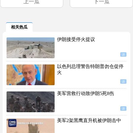
上一瓜
下一瓜
相关热瓜
伊朗接受停火提议
详
以色列总理警告特朗普勿仓促停
火
详
美军营救行动致伊朗5死8伤
详
美军2架黑鹰直升机被伊朗击中