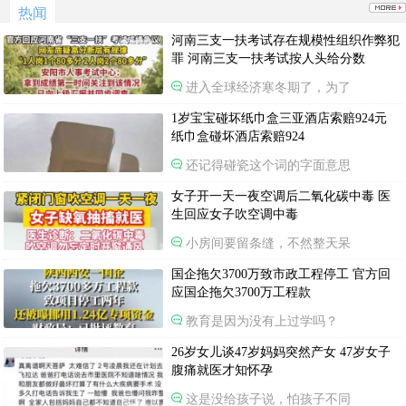
热闻
河南三支一扶考试存在规模性组织作弊犯
罪 河南三支一扶考试按人头给分数
进入全球经济寒冬期了，为了
1岁宝宝碰坏纸巾盒三亚酒店索赔924元
纸巾盒碰坏酒店索赔924
还记得碰瓷这个词的字面意思
女子开一天一夜空调后二氧化碳中毒 医
生回应女子吹空调中毒
小房间要留条缝，不然整天呆
国企拖欠3700万致市政工程停工 官方回
应国企拖欠3700万工程款
教育是因为没有上过学吗？
26岁女儿谈47岁妈妈突然产女 47岁女子
腹痛就医才知怀孕
这是没给孩子说，怕孩子不同