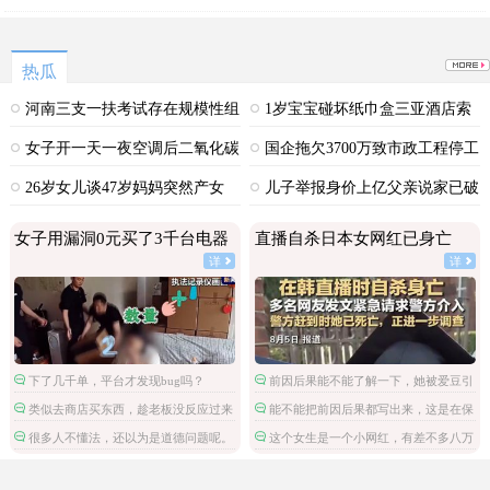
热瓜
河南三支一扶考试存在规模性组
1岁宝宝碰坏纸巾盒三亚酒店索
织作弊犯罪
赔924元
女子开一天一夜空调后二氧化碳
国企拖欠3700万致市政工程停工
中毒
26岁女儿谈47岁妈妈突然产女
儿子举报身价上亿父亲说家已破
碎
女子用漏洞0元买了3千台电器
直播自杀日本女网红已身亡
详
详
下了几千单，平台才发现bug吗？
前因后果能不能了解一下，她被爱豆引
导网暴攻击
类似去商店买东西，趁老板没反应过来
能不能把前因后果都写出来，这是在保
拿了就跑。
护施害人吗。
很多人不懂法，还以为是道德问题呢。
这个女生是一个小网红，有差不多八万
粉丝，但是这不是关注点啊。