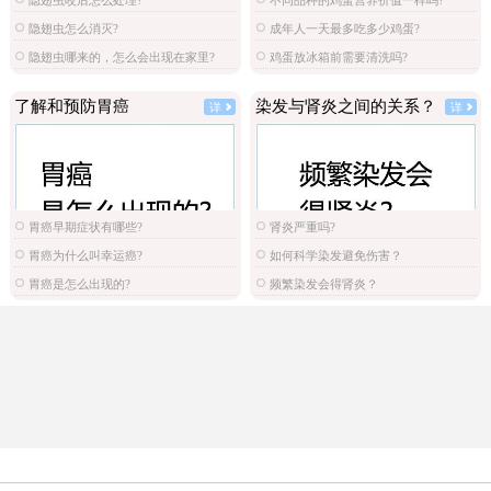
隐翅虫咬后怎么处理?
不同品种的鸡蛋营养价值一样吗?
隐翅虫怎么消灭?
成年人一天最多吃多少鸡蛋?
隐翅虫哪来的，怎么会出现在家里?
鸡蛋放冰箱前需要清洗吗?
了解和预防胃癌
染发与肾炎之间的关系？
详
详
胃癌早期症状有哪些?
肾炎严重吗?
胃癌为什么叫幸运癌?
如何科学染发避免伤害？
胃癌是怎么出现的?
频繁染发会得肾炎？