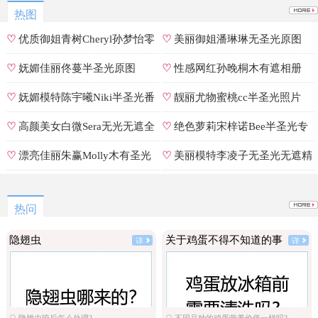
热图
♡
优质御姐青树Cheryl孙梦怡零
♡
美丽御姐潘琳琳无圣光原图
遮罩私拍
♡
妩媚佳丽佟蔓半圣光原图
♡
性感网红孙晚桐木有遮相册
♡
妩媚模特陈宇曦Niki半圣光番
♡
靓丽尤物蜜桃cc半圣光照片
号
♡
高颜美女白微Sera无光无遮全
♡
绝色萝莉宋梓诺Bee半圣光专
集
辑
♡
漂亮佳丽朱赢Molly木有圣光
♡
美丽模特李凌子无圣光无遮精
原图
选
热问
隐翅虫
关于鸡蛋不得不知道的事
详
详