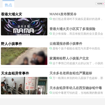
热点
香港大埔火灾
MAMA发布禁笑令
他们抵达香港时不笑确实是最好的选择，
当时楼还烧着呢谁笑不被骂才怪了，也算是
一种保护吧。
香港大埔火灾小区买了多项保险
至少有保险，而且有较完善的业主委员会
制度。
野人小孩事件
云南通报赤裸小孩事件
愿每个孩子都能在规范与关爱中向阳生
长。
家属将给野人小孩落户北京
这个事情已经超越大众的认知了，小孩的
形体和状态已经畸形了，得尽快送医。
天水血铅异常事件
天水多名老师血铅也严重超标
万一检测出来别的幼儿园孩子也超标，那
事情就不是一般大了。
天水血铅异常幼儿在西安确诊铅中毒
比铅中毒更可怕的是，当地检测的数据有
可能被造假。