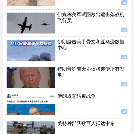
详
伊媒称美军试图救出遭击落战机
飞行员
详
伊朗袭击美甲骨文和亚马逊数据
中心
详
特朗普称若无协议将袭伊所有发
电厂
详
伊朗愿意结束战争
详
美特种部队数百人抵达中东