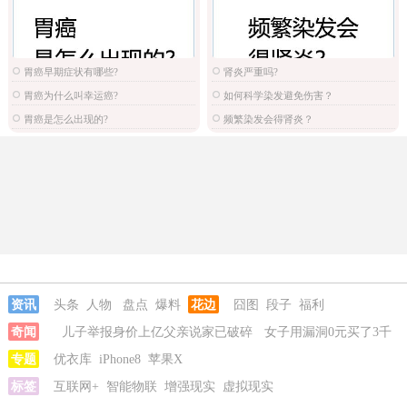
胃癌早期症状有哪些?
肾炎严重吗?
胃癌为什么叫幸运癌?
如何科学染发避免伤害？
胃癌是怎么出现的?
频繁染发会得肾炎？
资讯
头条
人物
盘点
爆料
花边
囧图
段子
福利
奇闻
儿子举报身价上亿父亲说家已破碎
女子用漏洞0元买了3千
台电器
专题
优衣库
iPhone8
苹果X
标签
互联网+
智能物联
增强现实
虚拟现实