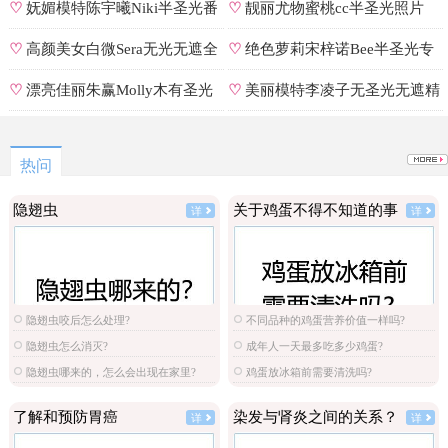
♡
妩媚模特陈宇曦Niki半圣光番
♡
靓丽尤物蜜桃cc半圣光照片
号
♡
高颜美女白微Sera无光无遮全
♡
绝色萝莉宋梓诺Bee半圣光专
集
辑
♡
漂亮佳丽朱赢Molly木有圣光
♡
美丽模特李凌子无圣光无遮精
原图
选
热问
隐翅虫
关于鸡蛋不得不知道的事
详
详
隐翅虫咬后怎么处理?
不同品种的鸡蛋营养价值一样吗?
隐翅虫怎么消灭?
成年人一天最多吃多少鸡蛋?
隐翅虫哪来的，怎么会出现在家里?
鸡蛋放冰箱前需要清洗吗?
了解和预防胃癌
染发与肾炎之间的关系？
详
详