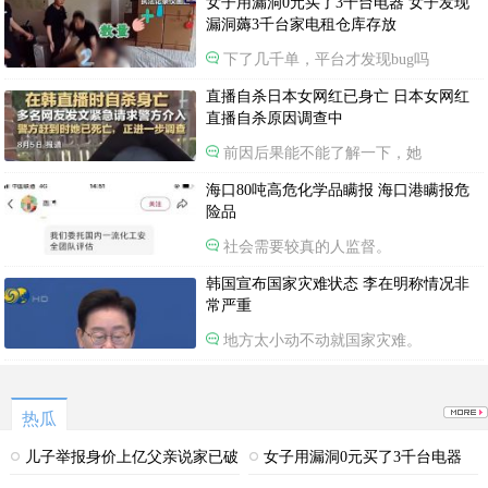
女子用漏洞0元买了3千台电器 女子发现
漏洞薅3千台家电租仓库存放
下了几千单，平台才发现bug吗
直播自杀日本女网红已身亡 日本女网红
直播自杀原因调查中
前因后果能不能了解一下，她
海口80吨高危化学品瞒报 海口港瞒报危
险品
社会需要较真的人监督。
韩国宣布国家灾难状态 李在明称情况非
常严重
地方太小动不动就国家灾难。
热瓜
儿子举报身价上亿父亲说家已破
女子用漏洞0元买了3千台电器