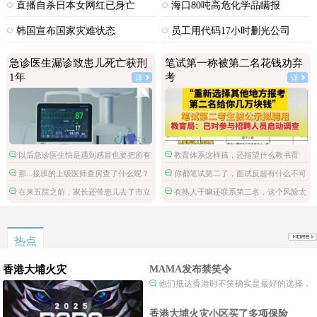
碎
直播自杀日本女网红已身亡
海口80吨高危化学品瞒报
韩国宣布国家灾难状态
员工用代码17小时删光公司
89TB数据
急诊医生漏诊致患儿死亡获刑
笔试第一称被第二名花钱劝弃
1年
考
详
详
以后急诊医生怕是遇到感冒也要把所有
教育体系这样搞，还指望什么教书育
检查都做了。
人。
那...接班的上级医师查房查了什么呢？
你都笔试第二了，面试反超有什么不可
能的，非要多此一举。
在来五院之前，家长还带患儿去了市立
有熟人干嘛还联系第二名，这个风险太
医院，然后回家。这条线索和诊治方案也
大了。
应加进去，整个诊疗病程才完整。
热点
香港大埔火灾
MAMA发布禁笑令
他们抵达香港时不笑确实是最好的选择，
当时楼还烧着呢谁笑不被骂才怪了，也算是
一种保护吧。
香港大埔火灾小区买了多项保险