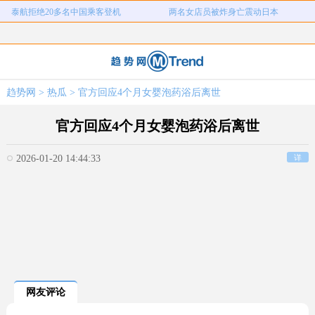
泰航拒绝20多名中国乘客登机
两名女店员被炸身亡震动日本
儿子举报身价上亿父亲说家已破碎
女子用漏洞0元买了3千台电器
直播自杀日本女网红已身亡
海口80吨高危化学品瞒报
韩国宣布国家灾难状态
员工用代码17小时删光公司89TB数据
趋势网
>
热瓜
> 官方回应4个月女婴泡药浴后离世
急诊医生漏诊致患儿死亡获刑1年
笔试第一称被第二名花钱劝弃考
泰航拒绝20多名中国乘客登机
两名女店员被炸身亡震动日本
官方回应4个月女婴泡药浴后离世
2026-01-20 14:44:33
详
网友评论