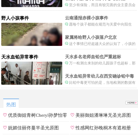
至少有保险，而且有较完善的业主委员会
制度。
野人小孩事件
云南通报赤裸小孩事件
愿每个孩子都能在规范与关爱中向阳生
长。
家属将给野人小孩落户北京
这个事情已经超越大众的认知了，小孩的
形体和状态已经畸形了，得尽快送医。
天水血铅异常事件
天水多名老师血铅也严重超标
万一检测出来别的幼儿园孩子也超标，那
事情就不是一般大了。
天水血铅异常幼儿在西安确诊铅中毒
比铅中毒更可怕的是，当地检测的数据有
可能被造假。
热图
♡
优质御姐青树Cheryl孙梦怡零
♡
美丽御姐潘琳琳无圣光原图
遮罩私拍
♡
妩媚佳丽佟蔓半圣光原图
♡
性感网红孙晚桐木有遮相册