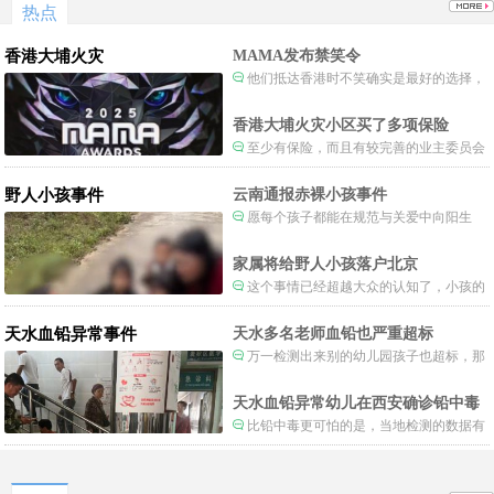
热点
香港大埔火灾
MAMA发布禁笑令
他们抵达香港时不笑确实是最好的选择，
当时楼还烧着呢谁笑不被骂才怪了，也算是
一种保护吧。
香港大埔火灾小区买了多项保险
至少有保险，而且有较完善的业主委员会
制度。
野人小孩事件
云南通报赤裸小孩事件
愿每个孩子都能在规范与关爱中向阳生
长。
家属将给野人小孩落户北京
这个事情已经超越大众的认知了，小孩的
形体和状态已经畸形了，得尽快送医。
天水血铅异常事件
天水多名老师血铅也严重超标
万一检测出来别的幼儿园孩子也超标，那
事情就不是一般大了。
天水血铅异常幼儿在西安确诊铅中毒
比铅中毒更可怕的是，当地检测的数据有
可能被造假。