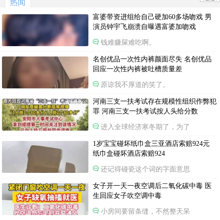
热闻
富婆带资进组给自己硬加60多场吻戏 男
演员钟宇飞崩溃自曝遇富婆加吻戏
钱难赚屎难吃啊。
名创优品一次性内裤颜面尽失 名创优品
回应一次性内裤被吐槽质量差
原谅我不厚道的笑了。
河南三支一扶考试存在规模性组织作弊犯
罪 河南三支一扶考试按人头给分数
进入全球经济寒冬期了，为了
1岁宝宝碰坏纸巾盒三亚酒店索赔924元
纸巾盒碰坏酒店索赔924
还记得碰瓷这个词的字面意思
女子开一天一夜空调后二氧化碳中毒 医
生回应女子吹空调中毒
小房间要留条缝，不然整天呆