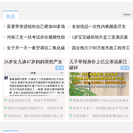
热瓜
富婆带资进组给自己硬加60多场
名创优品一次性内裤颜面尽失
吻戏
河南三支一扶考试存在规模性组
1岁宝宝碰坏纸巾盒三亚酒店索
织作弊犯罪
赔924元
女子开一天一夜空调后二氧化碳
国企拖欠3700万致市政工程停工
中毒
26岁女儿谈47岁妈妈突然产女
儿子举报身价上亿父亲说家已
破碎
详
详
这是没给孩子说，怕孩子不同意吧…
民政局没有通网吗？为什么这么多假结
婚证？
孕妇不知道的可能性不大，长时间不来
私生子太多了，应该取消私生子可以继
月经不检查吗？
承财产的政策。
说实在话，我不相信生过俩孩子的人不
又吓到我了，难道法律是给懂法的人钻
会感受胎动。
漏洞用的？