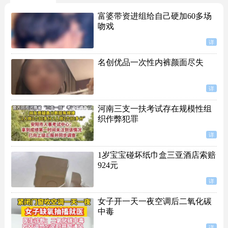
富婆带资进组给自己硬加60多场
吻戏
详
名创优品一次性内裤颜面尽失
详
河南三支一扶考试存在规模性组
织作弊犯罪
详
1岁宝宝碰坏纸巾盒三亚酒店索赔
924元
详
女子开一天一夜空调后二氧化碳
中毒
详