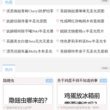
热图
♡
优质御姐青树Cheryl孙梦怡零
♡
美丽御姐潘琳琳无圣光原图
遮罩私拍
♡
妩媚佳丽佟蔓半圣光原图
♡
性感网红孙晚桐木有遮相册
♡
妩媚模特陈宇曦Niki半圣光番
♡
靓丽尤物蜜桃cc半圣光照片
号
♡
高颜美女白微Sera无光无遮全
♡
绝色萝莉宋梓诺Bee半圣光专
集
辑
♡
漂亮佳丽朱赢Molly木有圣光
♡
美丽模特李凌子无圣光无遮精
原图
选
热问
隐翅虫
关于鸡蛋不得不知道的事
详
详
隐翅虫咬后怎么处理?
不同品种的鸡蛋营养价值一样吗?