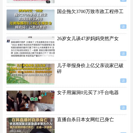
国企拖欠3700万致市政工程停工
详
26岁女儿谈47岁妈妈突然产女
详
儿子举报身价上亿父亲说家已破
碎
详
女子用漏洞0元买了3千台电器
详
直播自杀日本女网红已身亡