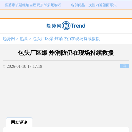
富婆带资进组给自己硬加60多场吻戏
名创优品一次性内裤颜面尽失
河南三支一扶考试存在规模性组织作
1岁宝宝碰坏纸巾盒三亚酒店索赔924
女子开一天一夜空调后二氧化碳中毒
国企拖欠3700万致市政工程停工
弊犯罪
元
26岁女儿谈47岁妈妈突然产女
儿子举报身价上亿父亲说家已破碎
趋势网
>
热瓜
> 包头厂区爆 炸消防仍在现场持续救援
女子用漏洞0元买了3千台电器
直播自杀日本女网红已身亡
包头厂区爆 炸消防仍在现场持续救援
2026-01-18 17:17:19
详
网友评论