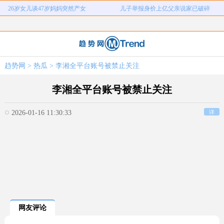
26岁女儿谈47岁妈妈突然产女
儿子举报身价上亿父亲说家已破碎
河南重大刑案嫌疑人逃窜时伤害多人
情侣平潭翻墙拍日出坠崖
富婆带资进组给自己硬加60多场吻戏
名创优品一次性内裤颜面尽失
河南三支一扶考试存在规模性组织作
1岁宝宝碰坏纸巾盒三亚酒店索赔924
趋势网
>
热瓜
> 李湘全平台账号被禁止关注
女子开一天一夜空调后二氧化碳中毒
国企拖欠3700万致市政工程停工
弊犯罪
元
26岁女儿谈47岁妈妈突然产女
儿子举报身价上亿父亲说家已破碎
李湘全平台账号被禁止关注
2026-01-16 11:30:33
详
网友评论