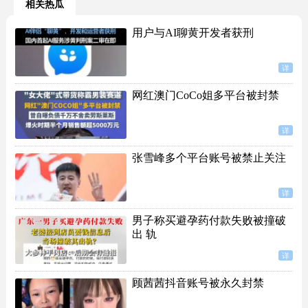
相关热瓜
用户与AI聊黄开发者获刑
详
网红澳门CoCo姐多平台被封禁
详
张雪峰多个平台账号被禁止关注
详
男子称买避孕药付款失败被撞破
出 轨
详
顾茜茜抖音账号被永久封禁