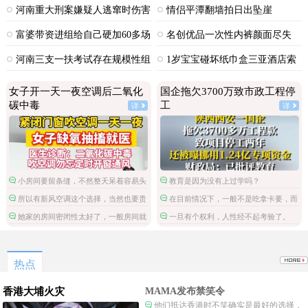
河南重大刑案嫌疑人逃窜时伤害
情侣平潭翻墙拍日出坠崖
多人
富婆带资进组给自己硬加60多场
名创优品一次性内裤颜面尽失
吻戏
河南三支一扶考试存在规模性组
1岁宝宝碰坏纸巾盒三亚酒店索
织作弊犯罪
赔924元
女子开一天一夜空调后二氧化
国企拖欠3700万致市政工程停
碳中毒
工
详
详
小房间要留条缝，不然整天呆着容易头
教育是因为没有上过学吗？
昏脑胀，精神不振，缺氧。
所以有新风空调这个选择，当然也要贵
在目前情况下，一般不是吃拿卡要，而
一些。
是这笔钱被财政挪用了。
她家的房间密闭性太好了，一般房间就
一旦有个权利，人性经不起考验了。
算不刻意通风，还有门缝，出出入入的都
会流通空气的。
热点
香港大埔火灾
MAMA发布禁笑令
他们抵达香港时不笑确实是最好的选择，