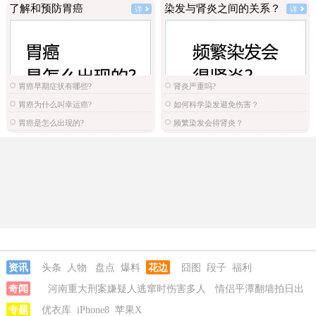
了解和预防胃癌
染发与肾炎之间的关系？
详
详
胃癌早期症状有哪些?
肾炎严重吗?
胃癌为什么叫幸运癌?
如何科学染发避免伤害？
胃癌是怎么出现的?
频繁染发会得肾炎？
资讯
头条
人物
盘点
爆料
花边
囧图
段子
福利
奇闻
河南重大刑案嫌疑人逃窜时伤害多人
情侣平潭翻墙拍日出
坠崖
专题
优衣库
iPhone8
苹果X