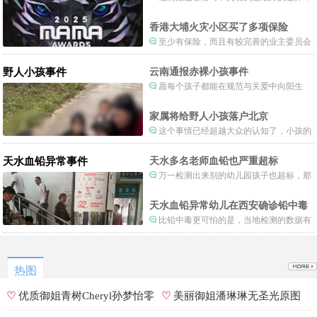
当时楼还烧着呢谁笑不被骂才怪了，也算是
一种保护吧。
香港大埔火灾小区买了多项保险
至少有保险，而且有较完善的业主委员会
制度。
野人小孩事件
云南通报赤裸小孩事件
愿每个孩子都能在规范与关爱中向阳生
长。
家属将给野人小孩落户北京
这个事情已经超越大众的认知了，小孩的
形体和状态已经畸形了，得尽快送医。
天水血铅异常事件
天水多名老师血铅也严重超标
万一检测出来别的幼儿园孩子也超标，那
事情就不是一般大了。
天水血铅异常幼儿在西安确诊铅中毒
比铅中毒更可怕的是，当地检测的数据有
可能被造假。
热图
♡
优质御姐青树Cheryl孙梦怡零
♡
美丽御姐潘琳琳无圣光原图