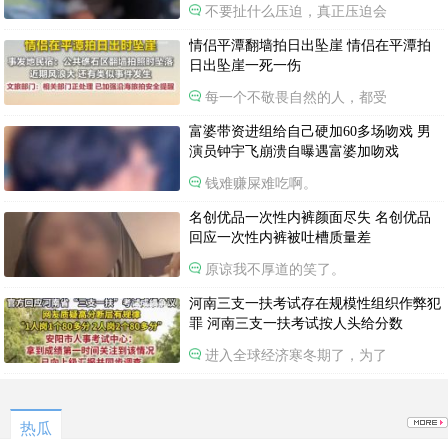
不要扯什么压迫，真正压迫会
情侣平潭翻墙拍日出坠崖 情侣在平潭拍
日出坠崖一死一伤
每一个不敬畏自然的人，都受
富婆带资进组给自己硬加60多场吻戏 男
演员钟宇飞崩溃自曝遇富婆加吻戏
钱难赚屎难吃啊。
名创优品一次性内裤颜面尽失 名创优品
回应一次性内裤被吐槽质量差
原谅我不厚道的笑了。
河南三支一扶考试存在规模性组织作弊犯
罪 河南三支一扶考试按人头给分数
进入全球经济寒冬期了，为了
热瓜