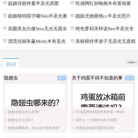
遮罩私拍
♡
妩媚佳丽佟蔓半圣光原图
♡
性感网红孙晚桐木有遮相册
♡
妩媚模特陈宇曦Niki半圣光番
♡
靓丽尤物蜜桃cc半圣光照片
号
♡
高颜美女白微Sera无光无遮全
♡
绝色萝莉宋梓诺Bee半圣光专
集
辑
♡
漂亮佳丽朱赢Molly木有圣光
♡
美丽模特李凌子无圣光无遮精
原图
选
热问
隐翅虫
关于鸡蛋不得不知道的事
详
详
隐翅虫咬后怎么处理?
不同品种的鸡蛋营养价值一样吗?
隐翅虫怎么消灭?
成年人一天最多吃多少鸡蛋?
隐翅虫哪来的，怎么会出现在家里?
鸡蛋放冰箱前需要清洗吗?