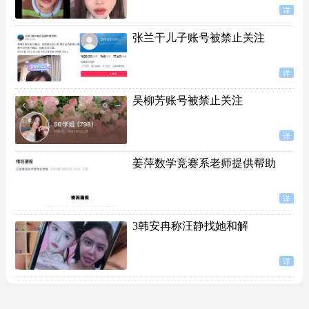
详
张兰干儿子账号被禁止关注
详
吴柳芳账号被禁止关注
详
姜萍数学竞赛系老师提供帮助
详
3韩安冉称汪静找她和解
详