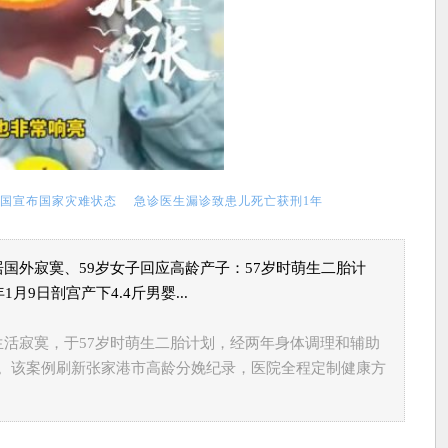
国宣布国家灾难状态
急诊医生漏诊致患儿死亡获刑1年
国外寂寞、59岁女子回应高龄产子：57岁时萌生二胎计
9日剖宫产下4.4斤男婴...
生活寂寞，于57岁时萌生二胎计划，经两年身体调理和辅助
斤男婴。该案例刷新张家港市高龄分娩纪录，医院全程定制健康方