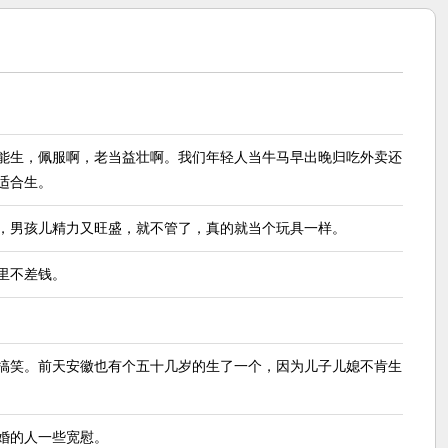
能生，佩服啊，老当益壮啊。我们年轻人当牛马早出晚归吃外卖还
适合生。
，男孩儿精力又旺盛，就不管了，真的就当个玩具一样。
里不差钱。
搞笑。前天安徽也有个五十几岁的生了一个，因为儿子儿媳不肯生
结婚的人一些宽慰。