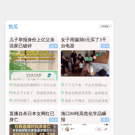
热瓜
儿子举报身价上亿父亲
女子用漏洞0元买了3千
说家已破碎
台电器
详
详
民政局没有通网吗？为什么这
下了几千单，平台才发现bug
么多假结婚证？
吗？
私生子太多了，应该取消私生
类似去商店买东西，趁老板没
子可以继承财产的政策。
反应过来拿了就跑。
又吓到我了，难道法律是给懂
很多人不懂法，还以为是道德
法的人钻漏洞用的？
问题呢。
直播自杀日本女网红已
海口80吨高危化学品瞒
身亡
报
详
详