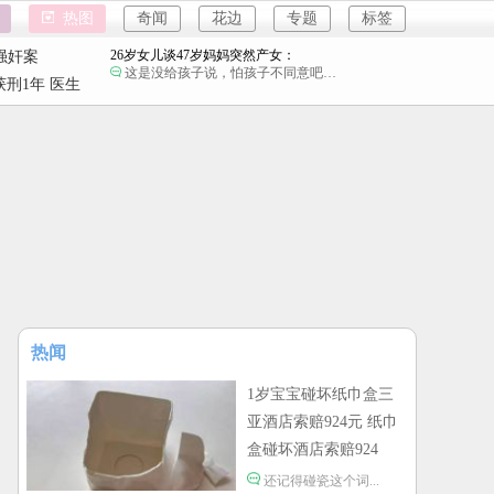
国企拖欠3700万致市政工程停工：
热图
奇闻
花边
专题
标签
教育是因为没有上过学吗？
26岁女儿谈47岁妈妈突然产女：
强奸案
这是没给孩子说，怕孩子不同意吧…
重庆游客
刑1年 医生
儿子举报身价上亿父亲说家已破碎：
强奸案
民政局没有通网吗？为什么这么多假结婚证？
重庆游客
女子用漏洞0元买了3千台电器：
下了几千单，平台才发现bug吗？
1岁宝宝碰坏纸巾盒三亚酒店索赔924元：
还记得碰瓷这个词的字面意思吗？
女子开一天一夜空调后二氧化碳中毒：
小房间要留条缝，不然整天呆着容易头昏脑胀，
精神不振，缺氧。
国企拖欠3700万致市政工程停工：
教育是因为没有上过学吗？
热闻
26岁女儿谈47岁妈妈突然产女：
这是没给孩子说，怕孩子不同意吧…
1岁宝宝碰坏纸巾盒三
亚酒店索赔924元 纸巾
儿子举报身价上亿父亲说家已破碎：
民政局没有通网吗？为什么这么多假结婚证？
盒碰坏酒店索赔924
女子用漏洞0元买了3千台电器：
还记得碰瓷这个词...