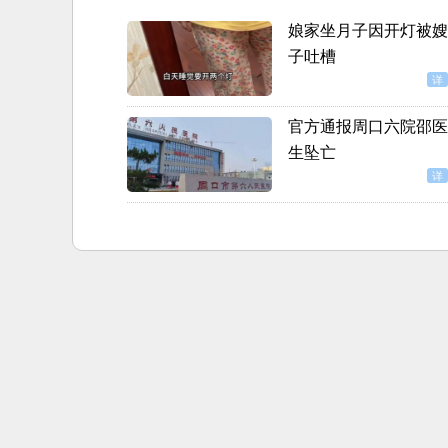
娘家坐月子因开灯被嫂
子吐槽
详
官方通报周口六院邵医
生坠亡
详