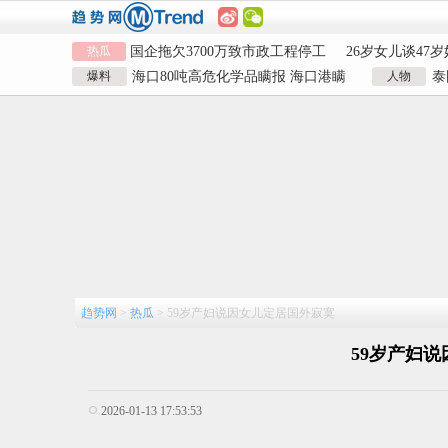
1岁宝宝碰坏纸巾盒三亚酒店索赔
女子开一天一夜
热瓜
924元
国企拖欠3700万致市政工程停工
毒
26岁女儿谈47
儿子举报身价上亿父亲说家已破碎
女子用漏洞0元
爆料
海口80吨高危化学品瞒报 海口港瞒
人物
泰
1岁宝宝碰坏纸巾盒三亚酒店索赔
女子开一天一夜
报危险品
泰
924元
国企拖欠3700万致市政工程停工
毒
26岁女儿谈47
儿子举报身价上亿父亲说家已破碎
女子用漏洞0元
趋势网
>
热瓜
>
59岁产妇说因女儿定居国外寂寞
59岁产妇
2026-01-13 17:53:53