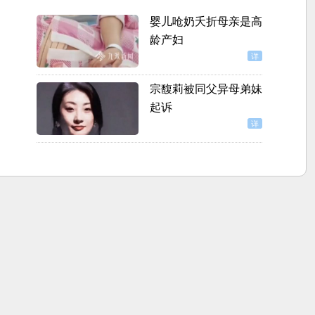
婴儿呛奶夭折母亲是高
龄产妇
详
宗馥莉被同父异母弟妹
起诉
详