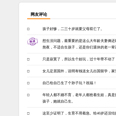
网友评论
□
孩子好惨，二三十岁就要父母双亡了。
想生没问题，最重要的是这么大年龄夫妻俩还
熬夜，不适合生孩子，还是你们退休的老一辈
□
只是寂寞了，所以生个娃玩，过十年带不动了
□
女儿定居国外，说明有钱送女儿出国留学，家
□
自己给自己生了个孙子玩？祝福！
□
年轻人都不婚不育，老年人都抢着生娃，真是
孩子，她就自己生。
□
这至少证明了，生育不用着急。给40岁还没