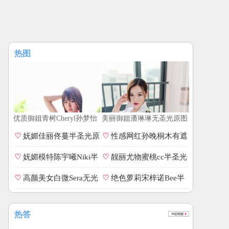
热图
优质御姐青树Cheryl孙梦怡
美丽御姐潘琳琳无圣光原图
零遮罩私拍
♡
妩媚佳丽佟蔓半圣光原
♡
性感网红孙晚桐木有遮
图
相册
♡
妩媚模特陈宇曦Niki半
♡
靓丽尤物蜜桃cc半圣光
圣光番号
照片
♡
高颜美女白微Sera无光
♡
绝色萝莉宋梓诺Bee半
无遮全集
圣光专辑
热答