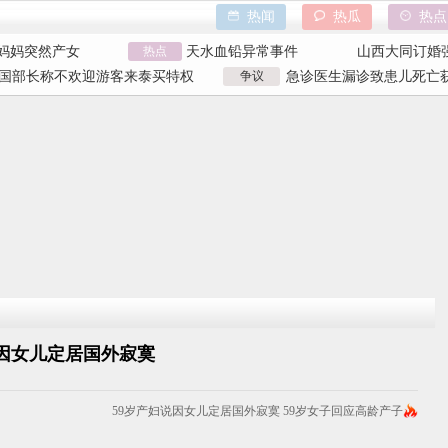
热闻
热瓜
热点
空调后二氧化碳中
香港大埔火灾
野人小孩事件
岁妈妈突然产女
热点
天水血铅异常事件
山西大同订婚
买了3千台电器
特朗普泽连斯基吵架
吉林大爷救助
国部长称不欢迎游客来泰买特权
争议
急诊医生漏诊致患儿死亡获
空调后二氧化碳中
香港大埔火灾
野人小孩事件
国部长争议发言
漏诊获刑
岁妈妈突然产女
天水血铅异常事件
山西大同订婚
买了3千台电器
特朗普泽连斯基吵架
吉林大爷救助
说因女儿定居国外寂寞
59岁产妇说因女儿定居国外寂寞 59岁女子回应高龄产子