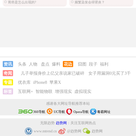
胃癌是怎么出现的?
频繁染发会得肾炎？
资讯
头条
人物
盘点
爆料
花边
囧图
段子
福利
奇闻
儿子举报身价上亿父亲说家已破碎
女子用漏洞0元买了3千
台电器
专题
优衣库
iPhone8
苹果X
标签
互联网+
智能物联
增强现实
虚拟现实
感谢各大网址导航推荐本站
360导航
UC导航
Opera导航
毒霸网址
无限趋势·
趋势网
：关注互联网热点
www.mtrend.cn
@趋势网
趋势网