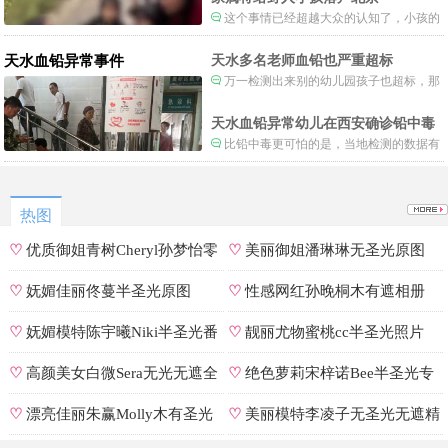
这个事情已经超越大众的认知了，小孩的
形体和状态已经畸形了，得尽快送医。
天水血铅异常事件
天水多名老师血铅也严重超标
万一检测出来别的幼儿园孩子也超标，那
事情就不是一般大了。
天水血铅异常幼儿在西安确诊铅中毒
比铅中毒更可怕的是，当地检测的数据有
可能被造假。
热图
♡
优质御姐青树Cheryl孙梦怡零
♡
美丽御姐潘琳琳无圣光原图
遮罩私拍
♡
妩媚佳丽佟蔓半圣光原图
♡
性感网红孙晚桐木有遮相册
♡
妩媚模特陈宇曦Niki半圣光番
♡
靓丽尤物蜜桃cc半圣光照片
号
♡
高颜美女白微Sera无光无遮全
♡
绝色萝莉宋梓诺Bee半圣光专
集
辑
♡
漂亮佳丽朱赢Molly木有圣光
♡
美丽模特李凌子无圣光无遮精