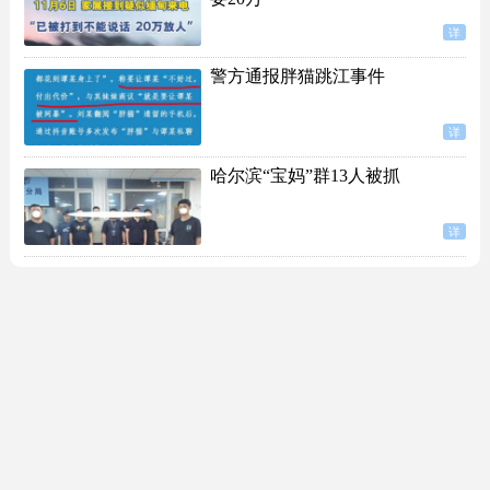
详
警方通报胖猫跳江事件
详
哈尔滨“宝妈”群13人被抓
详