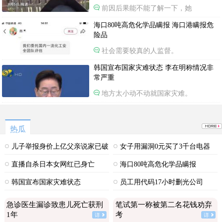
前因后果能不能了解一下，她
海口80吨高危化学品瞒报 海口港瞒报危
险品
社会需要较真的人监督。
韩国宣布国家灾难状态 李在明称情况非
常严重
地方太小动不动就国家灾难。
热瓜
儿子举报身价上亿父亲说家已破
女子用漏洞0元买了3千台电器
碎
直播自杀日本女网红已身亡
海口80吨高危化学品瞒报
韩国宣布国家灾难状态
员工用代码17小时删光公司
89TB数据
急诊医生漏诊致患儿死亡获刑
笔试第一称被第二名花钱劝弃
1年
考
详
详