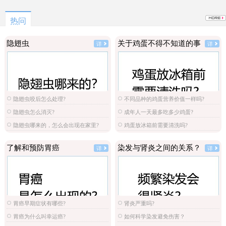
原图
选
热问
隐翅虫
关于鸡蛋不得不知道的事
详
详
隐翅虫咬后怎么处理?
不同品种的鸡蛋营养价值一样吗?
隐翅虫怎么消灭?
成年人一天最多吃多少鸡蛋?
隐翅虫哪来的，怎么会出现在家里?
鸡蛋放冰箱前需要清洗吗?
了解和预防胃癌
染发与肾炎之间的关系？
详
详
胃癌早期症状有哪些?
肾炎严重吗?
胃癌为什么叫幸运癌?
如何科学染发避免伤害？