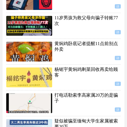
详
11岁男孩为救父母向骗子转账77
次
详
黄焖鸡卧底记者提醒11点前别点
外卖
详
杨铭宇黄焖鸡剩菜回收再卖给顾
客
详
打电话勒索李高家属20万的是骗
子
详
疑似被骗至缅甸大学生家属被索
要20万