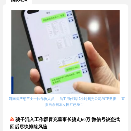
河南将严惩三支一扶作弊人员
员工用代码17小时删光公司89TB数据
直
播自杀日本女网红已身亡
骗子混入工作群冒充董事长骗走60万 微信号被盗找
回后尽快排除风险