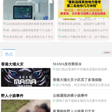
以后急诊医生怕是遇到感冒也要把所有
教育体系这样搞，还指望什么教书育
检查都做了。
人。
那...接班的上级医师查房查了什么呢？
你都笔试第二了，面试反超有什么不可
能的，非要多此一举。
在来五院之前，家长还带患儿去了市立
有熟人干嘛还联系第二名，这个风险太
医院，然后回家。这条线索和诊治方案也
大了。
应加进去，整个诊疗病程才完整。
热点
香港大埔火灾
MAMA发布禁笑令
他们抵达香港时不笑确实是最好的选择，
当时楼还烧着呢谁笑不被骂才怪了，也算是
一种保护吧。
香港大埔火灾小区买了多项保险
至少有保险，而且有较完善的业主委员会
制度。
野人小孩事件
云南通报赤裸小孩事件
愿每个孩子都能在规范与关爱中向阳生
长。
家属将给野人小孩落户北京