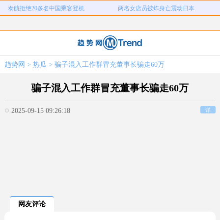
泰航拒绝20多名中国乘客登机
两名女店员被炸身亡震动日本
儿子举报身价上亿父亲说家已破碎
女子用漏洞0元买了3千台电器
直播自杀日本女网红已身亡
海口80吨高危化学品瞒报
韩国宣布国家灾难状态
员工用代码17小时删光公司89TB数据
趋势网
>
热瓜
> 骗子混入工作群冒充董事长骗走60万
急诊医生漏诊致患儿死亡获刑1年
笔试第一称被第二名花钱劝弃考
泰航拒绝20多名中国乘客登机
两名女店员被炸身亡震动日本
骗子混入工作群冒充董事长骗走60万
2025-09-15 09:26:18
详
网友评论