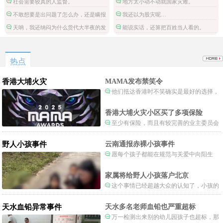
社会需要较真的人监督。
地方太小动不动就国家灾难。
不敢想要是出问题了怎么办，还是瞒报
我还以为股灾呢…
进来的。
天呐，我还纳闷为什么货代大半夜的发
能说实话，还算把百姓当人看的。
不许瞒报的通知。
热点
香港大埔火灾
MAMA发布禁笑令
他们抵达香港时不笑确实是最好的选择，
当时楼还烧着呢谁笑不被骂才怪了，也算是
一种保护吧。
香港大埔火灾小区买了多项保险
至少有保险，而且有较完善的业主委员会
制度。
野人小孩事件
云南通报赤裸小孩事件
愿每个孩子都能在规范与关爱中向阳生
长。
家属将给野人小孩落户北京
这个事情已经超越大众的认知了，小孩的
形体和状态已经畸形了，得尽快送医。
天水血铅异常事件
天水多名老师血铅也严重超标
万一检测出来别的幼儿园孩子也超标，那