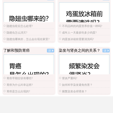
隐翅虫咬后怎么处理?
不同品种的鸡蛋营养价值一样吗?
隐翅虫怎么消灭?
成年人一天最多吃多少鸡蛋?
隐翅虫哪来的，怎么会出现在家里?
鸡蛋放冰箱前需要清洗吗?
了解和预防胃癌
染发与肾炎之间的关系？
详
详
胃癌早期症状有哪些?
肾炎严重吗?
胃癌为什么叫幸运癌?
如何科学染发避免伤害？
胃癌是怎么出现的?
频繁染发会得肾炎？