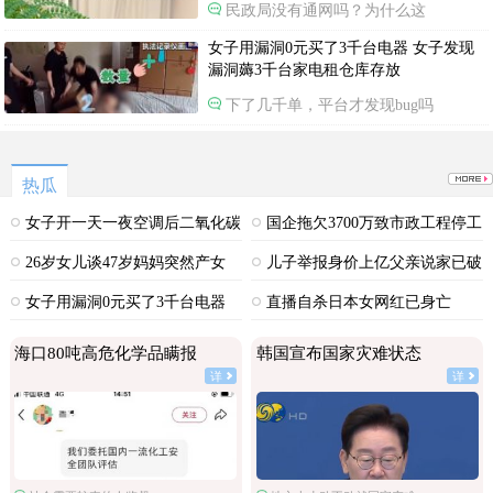
民政局没有通网吗？为什么这
女子用漏洞0元买了3千台电器 女子发现
漏洞薅3千台家电租仓库存放
下了几千单，平台才发现bug吗
热瓜
女子开一天一夜空调后二氧化碳
国企拖欠3700万致市政工程停工
中毒
26岁女儿谈47岁妈妈突然产女
儿子举报身价上亿父亲说家已破
碎
女子用漏洞0元买了3千台电器
直播自杀日本女网红已身亡
海口80吨高危化学品瞒报
韩国宣布国家灾难状态
详
详