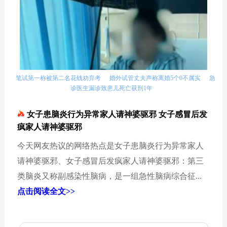
笔试第一称被第二名花钱劝弃考
婚外试管丈夫声称离婚5个0不属实
急
诊医生漏诊致患儿死亡获刑1年
女子患脑炎行为异常家人请神婆驱邪 女子感冒后发
疯家人请神婆驱邪
今天网友热议的网络热点是女子患脑炎行为异常家人
请神婆驱邪、女子感冒后发疯家人请神婆驱邪：第三
类脑炎又称副感染性脑病，是一组急性脑病综合征...
点击阅读全文>>