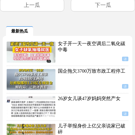
上一瓜
下一瓜
最新热瓜
女子开一天一夜空调后二氧化碳
中毒
详
国企拖欠3700万致市政工程停工
详
26岁女儿谈47岁妈妈突然产女
详
儿子举报身价上亿父亲说家已破
碎