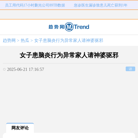
员工用代码17小时删光公司89TB数据
急诊医生漏诊致患儿死亡获刑1年
女子开一天一夜空调后二氧化碳中毒
国企拖欠3700万致市政工程停工
26岁女儿谈47岁妈妈突然产女
儿子举报身价上亿父亲说家已破碎
女子用漏洞0元买了3千台电器
直播自杀日本女网红已身亡
趋势网
>
热瓜
> 女子患脑炎行为异常家人请神婆驱邪
海口80吨高危化学品瞒报
韩国宣布国家灾难状态
员工用代码17小时删光公司89TB数据
急诊医生漏诊致患儿死亡获刑1年
女子患脑炎行为异常家人请神婆驱邪
2025-06-21 17:16:57
详
网友评论