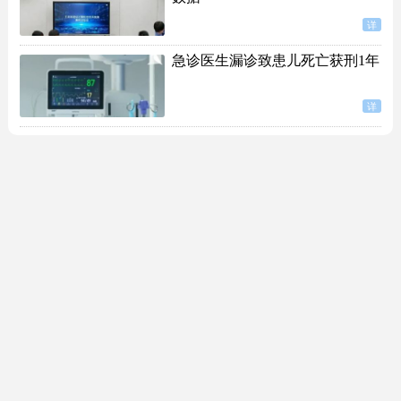
详
急诊医生漏诊致患儿死亡获刑1年
详