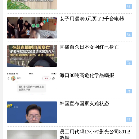
详
女子用漏洞0元买了3千台电器
详
直播自杀日本女网红已身亡
详
海口80吨高危化学品瞒报
详
韩国宣布国家灾难状态
详
员工用代码17小时删光公司89TB
数据