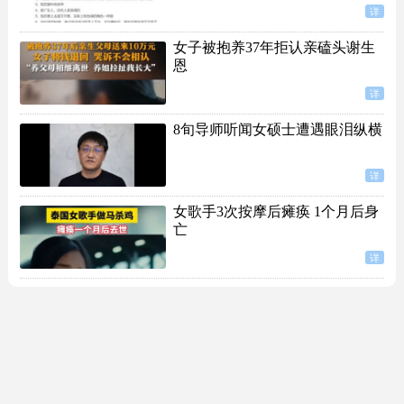
详
女子被抱养37年拒认亲磕头谢生
恩
详
8旬导师听闻女硕士遭遇眼泪纵横
详
女歌手3次按摩后瘫痪 1个月后身
亡
详