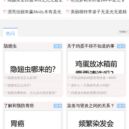
♡
高颜美女白微Sera无光无遮全
♡
绝色萝莉宋梓诺Bee半圣光专
集
辑
♡
漂亮佳丽朱赢Molly木有圣光
♡
美丽模特李凌子无圣光无遮精
原图
选
热问
隐翅虫
关于鸡蛋不得不知道的事
详
详
隐翅虫咬后怎么处理?
不同品种的鸡蛋营养价值一样吗?
隐翅虫怎么消灭?
成年人一天最多吃多少鸡蛋?
隐翅虫哪来的，怎么会出现在家里?
鸡蛋放冰箱前需要清洗吗?
了解和预防胃癌
染发与肾炎之间的关系？
详
详