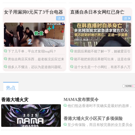
碎
女子用漏洞0元买了3千台电器
直播自杀日本女网红已身亡
详
详
下了几千单，平台才发现bug吗？
前因后果能不能了解一下，她被爱豆引
导网暴攻击
类似去商店买东西，趁老板没反应过来
能不能把前因后果都写出来，这是在保
拿了就跑。
护施害人吗。
很多人不懂法，还以为是道德问题呢。
这个女生是一个小网红，有差不多八万
粉丝，但是这不是关注点啊。
热点
香港大埔火灾
MAMA发布禁笑令
他们抵达香港时不笑确实是最好的选择，
当时楼还烧着呢谁笑不被骂才怪了，也算是
一种保护吧。
香港大埔火灾小区买了多项保险
至少有保险，而且有较完善的业主委员会
制度。