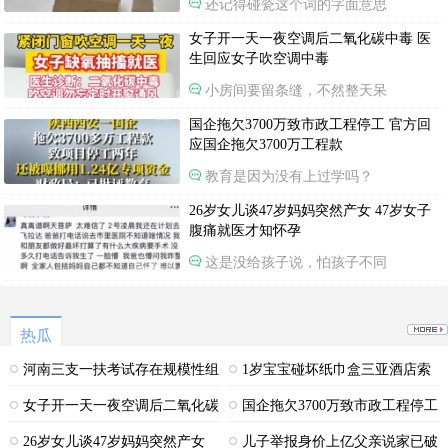
还记得碰瓷这个词的字面意思
女子开一天一夜空调后二氧化碳中毒 医
生回应女子吹空调中毒
小房间要留条缝，不然整天呆
国企拖欠3700万致市政工程停工 官方回
应国企拖欠3700万工程款
教育是因为没有上过学吗？
26岁女儿谈47岁妈妈突然产女 47岁女子
腹痛就医才知怀孕
这是没给孩子说，怕孩子不同
热瓜
河南三支一扶考试存在规模性组
1岁宝宝碰坏纸巾盒三亚酒店索
织作弊犯罪
赔924元
女子开一天一夜空调后二氧化碳
国企拖欠3700万致市政工程停工
中毒
26岁女儿谈47岁妈妈突然产女
儿子举报身价上亿父亲说家已破