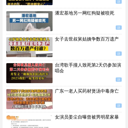
详
潘宏基地另一网红狗疑被咬死
详
女子去世叔舅姑姨争数百万遗产
详
台湾歌手撞人致死第2天仍参加演
唱会
详
广东一老人买药材煲汤中毒身亡
详
女演员姜尘自曝曾被男明星家暴