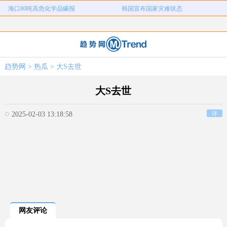
河南三支一扶考试存在规模性组织作
1岁宝宝碰坏纸巾盒三亚酒店索赔924
女子开一天一夜空调后二氧化碳中毒
国企拖欠3700万致市政工程停工
弊犯罪
元
26岁女儿谈47岁妈妈突然产女
儿子举报身价上亿父亲说家已破碎
女子用漏洞0元买了3千台电器
直播自杀日本女网红已身亡
趋势网
>
热瓜
> 大S去世
海口80吨高危化学品瞒报
韩国宣布国家灾难状态
大S去世
2025-02-03 13:18:58
详
网友评论