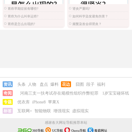
胃癌早期症状有哪些?
肾炎严重吗?
胃癌为什么叫幸运癌?
如何科学染发避免伤害？
胃癌是怎么出现的?
频繁染发会得肾炎？
资讯
头条
人物
盘点
爆料
花边
囧图
段子
福利
奇闻
河南三支一扶考试存在规模性组织作弊犯罪
1岁宝宝碰坏纸
巾盒三亚酒店索赔924元
专题
优衣库
iPhone8
苹果X
标签
互联网+
智能物联
增强现实
虚拟现实
感谢各大网址导航推荐本站
360导航
UC导航
Opera导航
毒霸网址