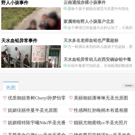
野人小孩事件
云南通报赤裸小孩事件
愿每个孩子都能在规范与关爱中向阳生
长。
家属将给野人小孩落户北京
这个事情已经超越大众的认知了，小孩的
形体和状态已经畸形了，得尽快送医。
天水血铅异常事件
天水多名老师血铅也严重超标
万一检测出来别的幼儿园孩子也超标，那
事情就不是一般大了。
天水血铅异常幼儿在西安确诊铅中毒
比铅中毒更可怕的是，当地检测的数据有
可能被造假。
热图
♡
优质御姐青树Cheryl孙梦怡零
♡
美丽御姐潘琳琳无圣光原图
遮罩私拍
♡
妩媚佳丽佟蔓半圣光原图
♡
性感网红孙晚桐木有遮相册
♡
妩媚模特陈宇曦Niki半圣光番
♡
靓丽尤物蜜桃cc半圣光照片
号