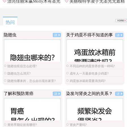
集
辑
♡
漂亮佳丽朱赢Molly木有圣光
♡
美丽模特李凌子无圣光无遮精
原图
选
热问
隐翅虫
关于鸡蛋不得不知道的事
详
详
隐翅虫咬后怎么处理?
不同品种的鸡蛋营养价值一样吗?
隐翅虫怎么消灭?
成年人一天最多吃多少鸡蛋?
隐翅虫哪来的，怎么会出现在家里?
鸡蛋放冰箱前需要清洗吗?
了解和预防胃癌
染发与肾炎之间的关系？
详
详
胃癌早期症状有哪些?
肾炎严重吗?