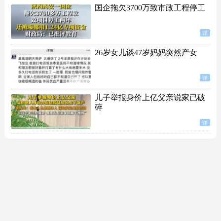
国企拖欠3700万致市政工程停工
详
26岁女儿谈47岁妈妈突然产女
详
儿子举报身价上亿父亲说家已破
碎
详