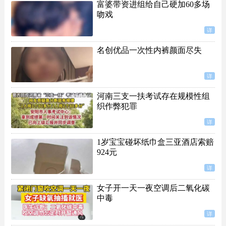
富婆带资进组给自己硬加60多场
吻戏
详
名创优品一次性内裤颜面尽失
详
河南三支一扶考试存在规模性组
织作弊犯罪
详
1岁宝宝碰坏纸巾盒三亚酒店索赔
924元
详
女子开一天一夜空调后二氧化碳
中毒
详