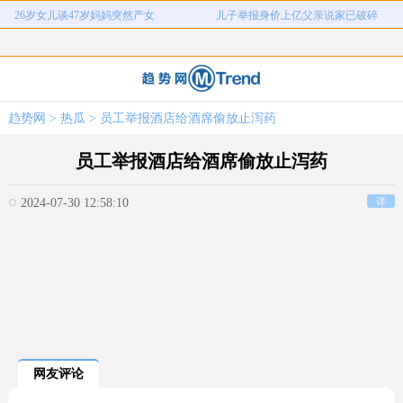
26岁女儿谈47岁妈妈突然产女
儿子举报身价上亿父亲说家已破碎
河南重大刑案嫌疑人逃窜时伤害多人
情侣平潭翻墙拍日出坠崖
富婆带资进组给自己硬加60多场吻戏
名创优品一次性内裤颜面尽失
河南三支一扶考试存在规模性组织作
1岁宝宝碰坏纸巾盒三亚酒店索赔924
趋势网
>
热瓜
> 员工举报酒店给酒席偷放止泻药
女子开一天一夜空调后二氧化碳中毒
国企拖欠3700万致市政工程停工
弊犯罪
元
26岁女儿谈47岁妈妈突然产女
儿子举报身价上亿父亲说家已破碎
员工举报酒店给酒席偷放止泻药
2024-07-30 12:58:10
详
网友评论