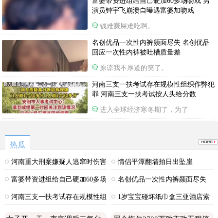
富婆带资进组给自己硬加60多场吻戏 男
演员钟宇飞崩溃自曝遇富婆加吻戏
钱难赚屎难吃啊。
名创优品一次性内裤颜面尽失 名创优品
回应一次性内裤被吐槽质量差
原谅我不厚道的笑了。
河南三支一扶考试存在规模性组织作弊犯
罪 河南三支一扶考试按人头给分数
进入全球经济寒冬期了，为了
热瓜
河南重大刑案嫌疑人逃窜时伤害
情侣平潭翻墙拍日出坠崖
多人
富婆带资进组给自己硬加60多场
名创优品一次性内裤颜面尽失
吻戏
河南三支一扶考试存在规模性组
1岁宝宝碰坏纸巾盒三亚酒店索
织作弊犯罪
赔924元