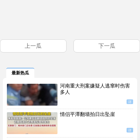
上一瓜
下一瓜
最新热瓜
河南重大刑案嫌疑人逃窜时伤害
多人
详
情侣平潭翻墙拍日出坠崖
详