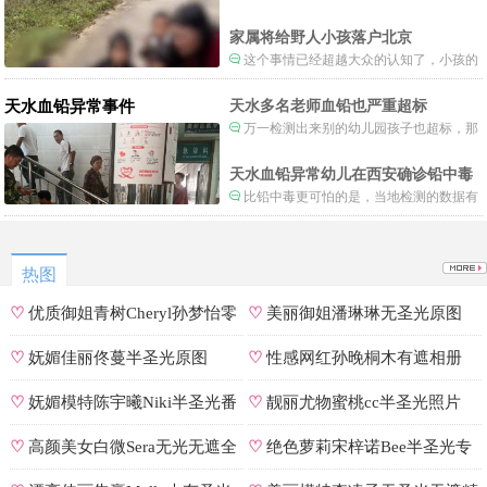
长。
家属将给野人小孩落户北京
这个事情已经超越大众的认知了，小孩的
形体和状态已经畸形了，得尽快送医。
天水血铅异常事件
天水多名老师血铅也严重超标
万一检测出来别的幼儿园孩子也超标，那
事情就不是一般大了。
天水血铅异常幼儿在西安确诊铅中毒
比铅中毒更可怕的是，当地检测的数据有
可能被造假。
热图
♡
优质御姐青树Cheryl孙梦怡零
♡
美丽御姐潘琳琳无圣光原图
遮罩私拍
♡
妩媚佳丽佟蔓半圣光原图
♡
性感网红孙晚桐木有遮相册
♡
妩媚模特陈宇曦Niki半圣光番
♡
靓丽尤物蜜桃cc半圣光照片
号
♡
高颜美女白微Sera无光无遮全
♡
绝色萝莉宋梓诺Bee半圣光专