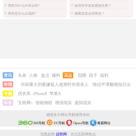
胃癌为什么叫幸运癌?
如何科学染发避免伤害？
胃癌是怎么出现的?
频繁染发会得肾炎？
资讯
头条
人物
盘点
爆料
花边
囧图
段子
福利
奇闻
河南重大刑案嫌疑人逃窜时伤害多人
情侣平潭翻墙拍日出
坠崖
专题
优衣库
iPhone8
苹果X
标签
互联网+
智能物联
增强现实
虚拟现实
感谢各大网址导航推荐本站
360导航
UC导航
Opera导航
毒霸网址
无限趋势·
趋势网
：关注互联网热点