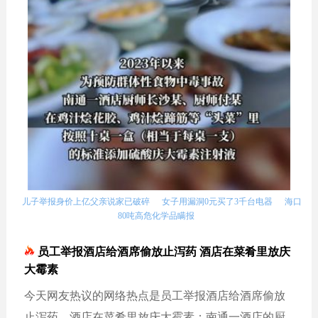
儿子举报身价上亿父亲说家已破碎
女子用漏洞0元买了3千台电器
海口
80吨高危化学品瞒报
员工举报酒店给酒席偷放止泻药 酒店在菜肴里放庆
大霉素
今天网友热议的网络热点是员工举报酒店给酒席偷放
止泻药、酒店在菜肴里放庆大霉素：南通一酒店的厨