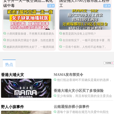
女子开一天一夜空调后二氧化
国企拖欠3700万致市政工程停
碳中毒
工
详
详
小房间要留条缝，不然整天呆着容易头
教育是因为没有上过学吗？
昏脑胀，精神不振，缺氧。
所以有新风空调这个选择，当然也要贵
在目前情况下，一般不是吃拿卡要，而
一些。
是这笔钱被财政挪用了。
她家的房间密闭性太好了，一般房间就
一旦有个权利，人性经不起考验了。
算不刻意通风，还有门缝，出出入入的都
会流通空气的。
热点
香港大埔火灾
MAMA发布禁笑令
他们抵达香港时不笑确实是最好的选择，
当时楼还烧着呢谁笑不被骂才怪了，也算是
一种保护吧。
香港大埔火灾小区买了多项保险
至少有保险，而且有较完善的业主委员会
制度。
野人小孩事件
云南通报赤裸小孩事件
愿每个孩子都能在规范与关爱中向阳生