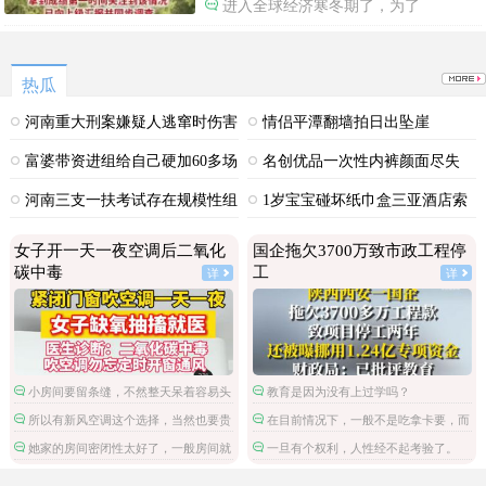
进入全球经济寒冬期了，为了
热瓜
河南重大刑案嫌疑人逃窜时伤害
情侣平潭翻墙拍日出坠崖
多人
富婆带资进组给自己硬加60多场
名创优品一次性内裤颜面尽失
吻戏
河南三支一扶考试存在规模性组
1岁宝宝碰坏纸巾盒三亚酒店索
织作弊犯罪
赔924元
女子开一天一夜空调后二氧化
国企拖欠3700万致市政工程停
碳中毒
工
详
详
小房间要留条缝，不然整天呆着容易头
教育是因为没有上过学吗？
昏脑胀，精神不振，缺氧。
所以有新风空调这个选择，当然也要贵
在目前情况下，一般不是吃拿卡要，而
一些。
是这笔钱被财政挪用了。
她家的房间密闭性太好了，一般房间就
一旦有个权利，人性经不起考验了。
算不刻意通风，还有门缝，出出入入的都