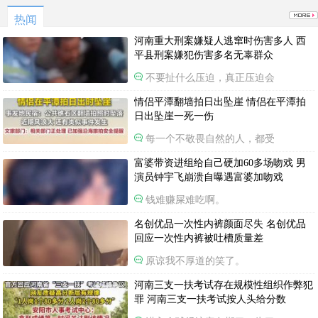
热闻
河南重大刑案嫌疑人逃窜时伤害多人 西
平县刑案嫌犯伤害多名无辜群众
不要扯什么压迫，真正压迫会
情侣平潭翻墙拍日出坠崖 情侣在平潭拍
日出坠崖一死一伤
每一个不敬畏自然的人，都受
富婆带资进组给自己硬加60多场吻戏 男
演员钟宇飞崩溃自曝遇富婆加吻戏
钱难赚屎难吃啊。
名创优品一次性内裤颜面尽失 名创优品
回应一次性内裤被吐槽质量差
原谅我不厚道的笑了。
河南三支一扶考试存在规模性组织作弊犯
罪 河南三支一扶考试按人头给分数