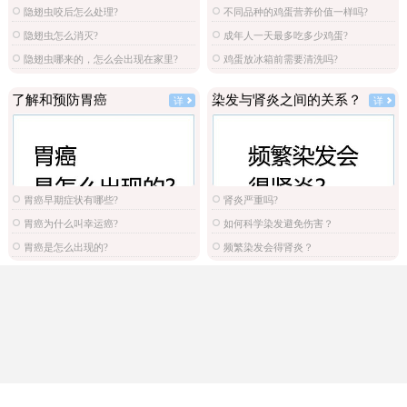
隐翅虫咬后怎么处理?
不同品种的鸡蛋营养价值一样吗?
隐翅虫怎么消灭?
成年人一天最多吃多少鸡蛋?
隐翅虫哪来的，怎么会出现在家里?
鸡蛋放冰箱前需要清洗吗?
了解和预防胃癌
染发与肾炎之间的关系？
详
详
胃癌早期症状有哪些?
肾炎严重吗?
胃癌为什么叫幸运癌?
如何科学染发避免伤害？
胃癌是怎么出现的?
频繁染发会得肾炎？