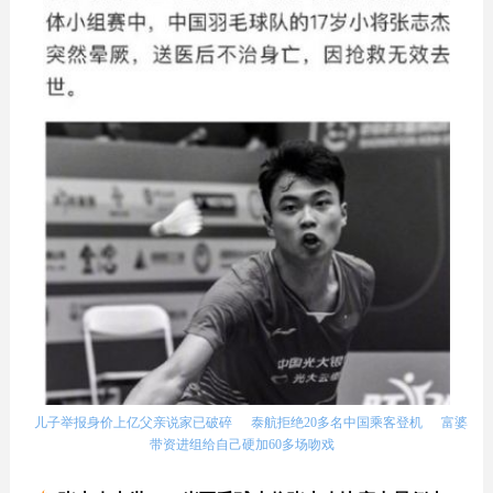
儿子举报身价上亿父亲说家已破碎
泰航拒绝20多名中国乘客登机
富婆
带资进组给自己硬加60多场吻戏