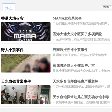
会流通空气的。
热点
香港大埔火灾
MAMA发布禁笑令
他们抵达香港时不笑确实是最好的选择，
当时楼还烧着呢谁笑不被骂才怪了，也算是
一种保护吧。
香港大埔火灾小区买了多项保险
至少有保险，而且有较完善的业主委员会
制度。
野人小孩事件
云南通报赤裸小孩事件
愿每个孩子都能在规范与关爱中向阳生
长。
家属将给野人小孩落户北京
这个事情已经超越大众的认知了，小孩的
形体和状态已经畸形了，得尽快送医。
天水血铅异常事件
天水多名老师血铅也严重超标
万一检测出来别的幼儿园孩子也超标，那
事情就不是一般大了。
天水血铅异常幼儿在西安确诊铅中毒
比铅中毒更可怕的是，当地检测的数据有
可能被造假。