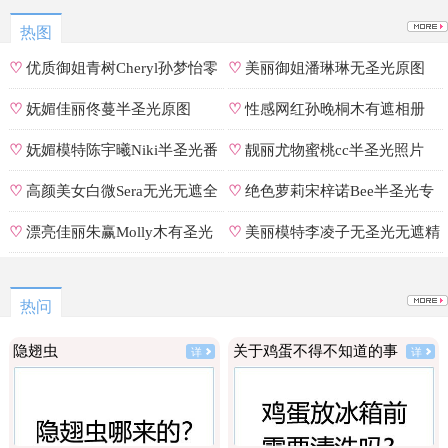
热图
♡
优质御姐青树Cheryl孙梦怡零
♡
美丽御姐潘琳琳无圣光原图
遮罩私拍
♡
妩媚佳丽佟蔓半圣光原图
♡
性感网红孙晚桐木有遮相册
♡
妩媚模特陈宇曦Niki半圣光番
♡
靓丽尤物蜜桃cc半圣光照片
号
♡
高颜美女白微Sera无光无遮全
♡
绝色萝莉宋梓诺Bee半圣光专
集
辑
♡
漂亮佳丽朱赢Molly木有圣光
♡
美丽模特李凌子无圣光无遮精
原图
选
热问
隐翅虫
关于鸡蛋不得不知道的事
详
详