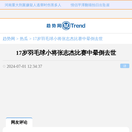
河南重大刑案嫌疑人逃窜时伤害多人
情侣平潭翻墙拍日出坠崖
富婆带资进组给自己硬加60多场吻戏
名创优品一次性内裤颜面尽失
河南三支一扶考试存在规模性组织作
1岁宝宝碰坏纸巾盒三亚酒店索赔924
女子开一天一夜空调后二氧化碳中毒
国企拖欠3700万致市政工程停工
弊犯罪
元
趋势网
>
热瓜
> 17岁羽毛球小将张志杰比赛中晕倒去世
26岁女儿谈47岁妈妈突然产女
儿子举报身价上亿父亲说家已破碎
17岁羽毛球小将张志杰比赛中晕倒去世
2024-07-01 12:34:37
详
网友评论