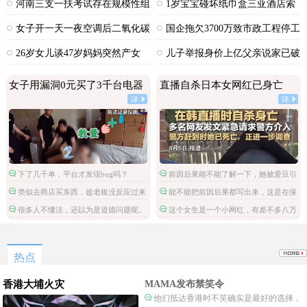
河南三支一扶考试存在规模性组
1岁宝宝碰坏纸巾盒三亚酒店索
织作弊犯罪
赔924元
女子开一天一夜空调后二氧化碳
国企拖欠3700万致市政工程停工
中毒
26岁女儿谈47岁妈妈突然产女
儿子举报身价上亿父亲说家已破
碎
女子用漏洞0元买了3千台电器
直播自杀日本女网红已身亡
详
详
下了几千单，平台才发现bug吗？
前因后果能不能了解一下，她被爱豆引
导网暴攻击
类似去商店买东西，趁老板没反应过来
能不能把前因后果都写出来，这是在保
拿了就跑。
护施害人吗。
很多人不懂法，还以为是道德问题呢。
这个女生是一个小网红，有差不多八万
粉丝，但是这不是关注点啊。
热点
香港大埔火灾
MAMA发布禁笑令
他们抵达香港时不笑确实是最好的选择，