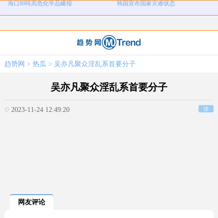
河南三支一扶考试存在规模性组织作
1岁宝宝碰坏纸巾盒三亚酒店索赔924
女子开一天一夜空调后二氧化碳中毒
国企拖欠3700万致市政工程停工
弊犯罪
元
26岁女儿谈47岁妈妈突然产女
儿子举报身价上亿父亲说家已破碎
女子用漏洞0元买了3千台电器
直播自杀日本女网红已身亡
趋势网
>
热瓜
> 吴亦凡聚众淫乱系首要分子
海口80吨高危化学品瞒报
韩国宣布国家灾难状态
吴亦凡聚众淫乱系首要分子
2023-11-24 12:49:20
详
网友评论