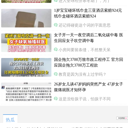
进入全球经济寒冬期了，为了
1岁宝宝碰坏纸巾盒三亚酒店索赔924元
纸巾盒碰坏酒店索赔924
还记得碰瓷这个词的字面意思
女子开一天一夜空调后二氧化碳中毒 医
生回应女子吹空调中毒
小房间要留条缝，不然整天呆
国企拖欠3700万致市政工程停工 官方回
应国企拖欠3700万工程款
教育是因为没有上过学吗？
26岁女儿谈47岁妈妈突然产女 47岁女子
腹痛就医才知怀孕
这是没给孩子说，怕孩子不同
热瓜