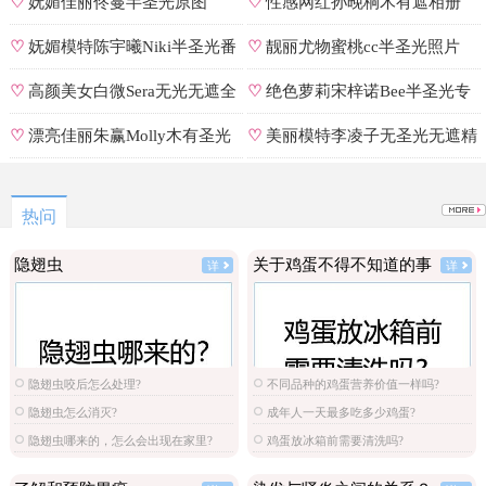
遮罩私拍
♡
妩媚佳丽佟蔓半圣光原图
♡
性感网红孙晚桐木有遮相册
♡
妩媚模特陈宇曦Niki半圣光番
♡
靓丽尤物蜜桃cc半圣光照片
号
♡
高颜美女白微Sera无光无遮全
♡
绝色萝莉宋梓诺Bee半圣光专
集
辑
♡
漂亮佳丽朱赢Molly木有圣光
♡
美丽模特李凌子无圣光无遮精
原图
选
热问
隐翅虫
关于鸡蛋不得不知道的事
详
详
隐翅虫咬后怎么处理?
不同品种的鸡蛋营养价值一样吗?
隐翅虫怎么消灭?
成年人一天最多吃多少鸡蛋?
隐翅虫哪来的，怎么会出现在家里?
鸡蛋放冰箱前需要清洗吗?