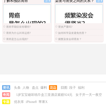
了解和预防胃癌
染发与肾炎之间的关系？
详
详
胃癌早期症状有哪些?
肾炎严重吗?
胃癌为什么叫幸运癌?
如何科学染发避免伤害？
胃癌是怎么出现的?
频繁染发会得肾炎？
资讯
头条
人物
盘点
爆料
花边
囧图
段子
福利
奇闻
1岁宝宝碰坏纸巾盒三亚酒店索赔924元
女子开一天一夜空
调后二氧化碳中毒
专题
优衣库
iPhone8
苹果X