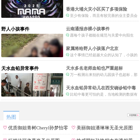
当时楼还烧着呢谁笑不被骂才怪了，也算是
一种保护吧。
香港大埔火灾小区买了多项保险
至少有保险，而且有较完善的业主委员会
制度。
野人小孩事件
云南通报赤裸小孩事件
愿每个孩子都能在规范与关爱中向阳生
长。
家属将给野人小孩落户北京
这个事情已经超越大众的认知了，小孩的
形体和状态已经畸形了，得尽快送医。
天水血铅异常事件
天水多名老师血铅也严重超标
万一检测出来别的幼儿园孩子也超标，那
事情就不是一般大了。
天水血铅异常幼儿在西安确诊铅中毒
比铅中毒更可怕的是，当地检测的数据有
可能被造假。
热图
♡
优质御姐青树Cheryl孙梦怡零
♡
美丽御姐潘琳琳无圣光原图