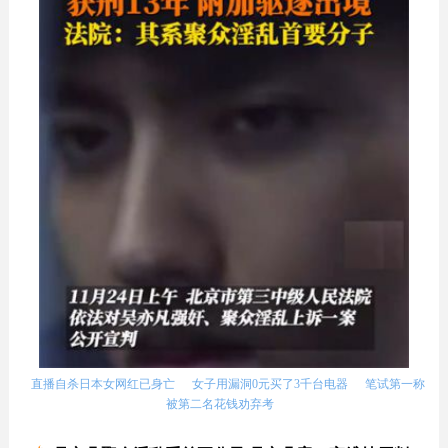
直播自杀日本女网红已身亡
女子用漏洞0元买了3千台电器
笔试第一称
被第二名花钱劝弃考